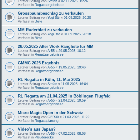
Letzter Beitrag von
Stefan
«
02.11.2025, 15:26
Verfasst in
Regattaergebnisse
Grossbaumbeschlag zu verkaufen
Letzter Beitrag von
Yogi Bär
«
01.09.2025, 20:20
Verfasst in
Biete
MM Ruderblatt zu verkaufen
Letzter Beitrag von
Yogi Bär
«
01.09.2025, 20:18
Verfasst in
Biete
28.05.2025 After Work Rangliste für MM
Letzter Beitrag von
A-55
«
29.05.2025, 10:12
Verfasst in
Regattaergebnisse
GMMC 2025 Ergebnis
Letzter Beitrag von
A-55
«
19.05.2025, 19:46
Verfasst in
Regattaergebnisse
RL-Regatta in Köln, 11. Mai 2025
Letzter Beitrag von
Stefan
«
11.05.2025, 16:04
Verfasst in
Regattaergebnisse
RL Regatta am 21.04.2025 in Böblingen Flugfeld
Letzter Beitrag von
A-55
«
21.04.2025, 19:59
Verfasst in
Regattaergebnisse
Micro Magic Open in der Schweiz
Letzter Beitrag von
GER30
«
21.03.2025, 11:22
Verfasst in
Regattaplanung
Video's aus Japan?
Letzter Beitrag von
A-55
«
07.02.2025, 08:08
Verfasst in
Plauderecke