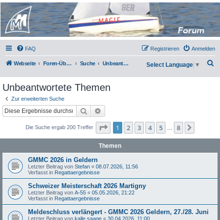
Micro Magic Forum
Deutschland
FAQ
Registrieren
Anmelden
S
Webseite
Foren-Übersicht
Suche
Unbeantwortete Themen
Select Language
▼
u
Unbeantwortete Themen
c
h
Zur erweiterten Suche
Suche
Erweiterte Suche
e
Seite
1
von
8
1
2
3
4
5
8
Nächst
Die Suche ergab 200 Treffer
…
Themen
GMMC 2026 in Geldern
Letzter Beitrag von
Stefan
«
08.07.2026, 11:56
Verfasst in
Regattaergebnisse
Schweizer Meisterschaft 2026 Martigny
Letzter Beitrag von
A-55
«
05.05.2026, 21:22
Verfasst in
Regattaergebnisse
Meldeschluss verlängert - GMMC 2026 Geldern, 27./28. Juni
Letzter Beitrag von
kalle saage
«
30.04.2026, 11:00