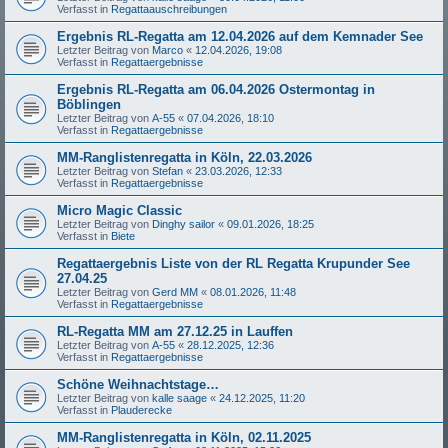
Verfasst in
Regattaauschreibungen
Ergebnis RL-Regatta am 12.04.2026 auf dem Kemnader See
Letzter Beitrag von
Marco
«
12.04.2026, 19:08
Verfasst in
Regattaergebnisse
Ergebnis RL-Regatta am 06.04.2026 Ostermontag in
Böblingen
Letzter Beitrag von
A-55
«
07.04.2026, 18:10
Verfasst in
Regattaergebnisse
MM-Ranglistenregatta in Köln, 22.03.2026
Letzter Beitrag von
Stefan
«
23.03.2026, 12:33
Verfasst in
Regattaergebnisse
Micro Magic Classic
Letzter Beitrag von
Dinghy sailor
«
09.01.2026, 18:25
Verfasst in
Biete
Regattaergebnis Liste von der RL Regatta Krupunder See
27.04.25
Letzter Beitrag von
Gerd MM
«
08.01.2026, 11:48
Verfasst in
Regattaergebnisse
RL-Regatta MM am 27.12.25 in Lauffen
Letzter Beitrag von
A-55
«
28.12.2025, 12:36
Verfasst in
Regattaergebnisse
Schöne Weihnachtstage…
Letzter Beitrag von
kalle saage
«
24.12.2025, 11:20
Verfasst in
Plauderecke
MM-Ranglistenregatta in Köln, 02.11.2025