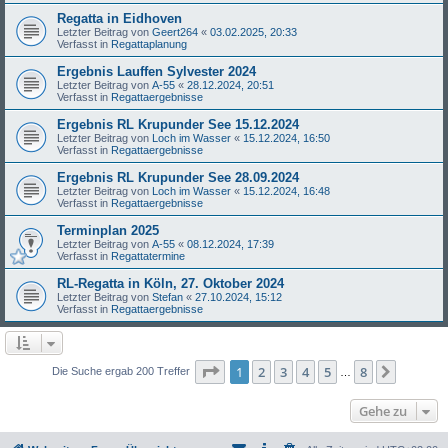
Regatta in Eidhoven
Letzter Beitrag von
Geert264
«
03.02.2025, 20:33
Verfasst in
Regattaplanung
Ergebnis Lauffen Sylvester 2024
Letzter Beitrag von
A-55
«
28.12.2024, 20:51
Verfasst in
Regattaergebnisse
Ergebnis RL Krupunder See 15.12.2024
Letzter Beitrag von
Loch im Wasser
«
15.12.2024, 16:50
Verfasst in
Regattaergebnisse
Ergebnis RL Krupunder See 28.09.2024
Letzter Beitrag von
Loch im Wasser
«
15.12.2024, 16:48
Verfasst in
Regattaergebnisse
Terminplan 2025
Letzter Beitrag von
A-55
«
08.12.2024, 17:39
Verfasst in
Regattatermine
RL-Regatta in Köln, 27. Oktober 2024
Letzter Beitrag von
Stefan
«
27.10.2024, 15:12
Verfasst in
Regattaergebnisse
Seite
1
von
8
1
2
3
4
5
8
Nächst
Die Suche ergab 200 Treffer
…
Gehe zu