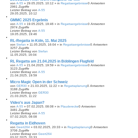
von
A-55
»
29.05.2025, 10:12
» in
Regattaergebnisse
0
Antworten
2961
Zugriffe
Letzter Beitrag
von
A-55
29.05.2025, 10:12
GMMC 2025 Ergebnis
von
A-55
»
19.05.2025, 19:46
» in
Regattaergebnisse
0
Antworten
2974
Zugriffe
Letzter Beitrag
von
A-55
19.05.2025, 19:46
RL-Regatta in Köln, 11. Mai 2025
von
Stefan
»
11.05.2025, 16:04
» in
Regattaergebnisse
0
Antworten
3257
Zugriffe
Letzter Beitrag
von
Stefan
11.05.2025, 16:04
RL Regatta am 21.04.2025 in Böblingen Flugfeld
von
A-55
»
21.04.2025, 19:59
» in
Regattaergebnisse
0
Antworten
3123
Zugriffe
Letzter Beitrag
von
A-55
21.04.2025, 19:59
Micro Magic Open in der Schweiz
von
GER30
»
21.03.2025, 11:22
» in
Regattaplanung
0
Antworten
3188
Zugriffe
Letzter Beitrag
von
GER30
21.03.2025, 11:22
Video's aus Japan?
von
A-55
»
07.02.2025, 08:08
» in
Plauderecke
0
Antworten
3481
Zugriffe
Letzter Beitrag
von
A-55
07.02.2025, 08:08
Regatta in Eidhoven
von
Geert264
»
03.02.2025, 20:33
» in
Regattaplanung
0
Antworten
3706
Zugriffe
Letzter Beitrag
von
Geert264
03.02.2025, 20:33