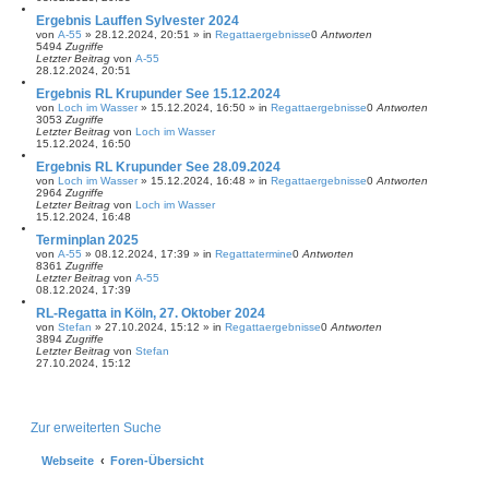
Ergebnis Lauffen Sylvester 2024
von
A-55
»
28.12.2024, 20:51
» in
Regattaergebnisse
0
Antworten
5494
Zugriffe
Letzter Beitrag
von
A-55
28.12.2024, 20:51
Ergebnis RL Krupunder See 15.12.2024
von
Loch im Wasser
»
15.12.2024, 16:50
» in
Regattaergebnisse
0
Antworten
3053
Zugriffe
Letzter Beitrag
von
Loch im Wasser
15.12.2024, 16:50
Ergebnis RL Krupunder See 28.09.2024
von
Loch im Wasser
»
15.12.2024, 16:48
» in
Regattaergebnisse
0
Antworten
2964
Zugriffe
Letzter Beitrag
von
Loch im Wasser
15.12.2024, 16:48
Terminplan 2025
von
A-55
»
08.12.2024, 17:39
» in
Regattatermine
0
Antworten
8361
Zugriffe
Letzter Beitrag
von
A-55
08.12.2024, 17:39
RL-Regatta in Köln, 27. Oktober 2024
von
Stefan
»
27.10.2024, 15:12
» in
Regattaergebnisse
0
Antworten
3894
Zugriffe
Letzter Beitrag
von
Stefan
27.10.2024, 15:12
Zur erweiterten Suche
Webseite
Foren-Übersicht