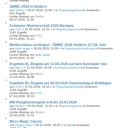
r
Letzter Beitrag
t
GMMC 2026 in Geldern
e
von
Stefan
»
08.07.2026, 11:56
» in
Regattaergebnisse
0
Antworten
S
524
Zugriffe
u
Letzter Beitrag
von
Stefan
c
08.07.2026, 11:56
h
e
Schweizer Meisterschaft 2026 Martigny
von
A-55
»
05.05.2026, 21:22
» in
Regattaergebnisse
0
Antworten
1182
Zugriffe
Letzter Beitrag
von
A-55
05.05.2026, 21:22
Meldeschluss verlängert - GMMC 2026 Geldern, 27./28. Juni
von
kalle saage
»
30.04.2026, 11:00
» in
Regattaauschreibungen
0
Antworten
1198
Zugriffe
Letzter Beitrag
von
kalle saage
30.04.2026, 11:00
Ergebnis RL-Regatta am 12.04.2026 auf dem Kemnader See
von
Marco
»
12.04.2026, 19:08
» in
Regattaergebnisse
0
Antworten
1236
Zugriffe
Letzter Beitrag
von
Marco
12.04.2026, 19:08
Ergebnis RL-Regatta am 06.04.2026 Ostermontag in Böblingen
von
A-55
»
07.04.2026, 18:10
» in
Regattaergebnisse
0
Antworten
1234
Zugriffe
Letzter Beitrag
von
A-55
07.04.2026, 18:10
MM-Ranglistenregatta in Köln, 22.03.2026
von
Stefan
»
23.03.2026, 12:33
» in
Regattaergebnisse
0
Antworten
1554
Zugriffe
Letzter Beitrag
von
Stefan
23.03.2026, 12:33
Micro Magic Classic
von
Dinghy sailor
»
09.01.2026, 18:25
» in
Biete
0
Antworten