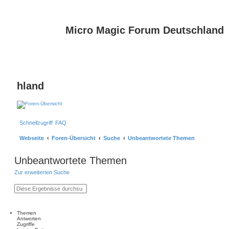
Micro Magic Forum Deutschland
hland
Schnellzugriff
FAQ
Webseite
Foren-Übersicht
Suche
Unbeantwortete Themen
Unbeantwortete Themen
Zur erweiterten Suche
S
E
u
r
c
w
h
e
e
i
Themen
t
Antworten
e
Zugriffe