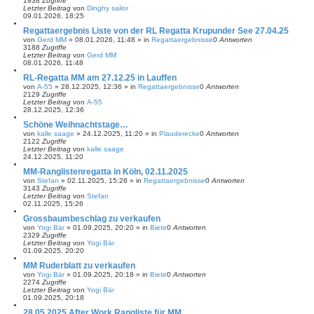
1938
Zugriffe
Letzter Beitrag
von
Dinghy sailor
09.01.2026, 18:25
Regattaergebnis Liste von der RL Regatta Krupunder See 27.04.25
von
Gerd MM
»
08.01.2026, 11:48
» in
Regattaergebnisse
0
Antworten
3188
Zugriffe
Letzter Beitrag
von
Gerd MM
08.01.2026, 11:48
RL-Regatta MM am 27.12.25 in Lauffen
von
A-55
»
28.12.2025, 12:36
» in
Regattaergebnisse
0
Antworten
2129
Zugriffe
Letzter Beitrag
von
A-55
28.12.2025, 12:36
Schöne Weihnachtstage…
von
kalle saage
»
24.12.2025, 11:20
» in
Plauderecke
0
Antworten
2122
Zugriffe
Letzter Beitrag
von
kalle saage
24.12.2025, 11:20
MM-Ranglistenregatta in Köln, 02.11.2025
von
Stefan
»
02.11.2025, 15:26
» in
Regattaergebnisse
0
Antworten
3143
Zugriffe
Letzter Beitrag
von
Stefan
02.11.2025, 15:26
Grossbaumbeschlag zu verkaufen
von
Yogi Bär
»
01.09.2025, 20:20
» in
Biete
0
Antworten
2329
Zugriffe
Letzter Beitrag
von
Yogi Bär
01.09.2025, 20:20
MM Ruderblatt zu verkaufen
von
Yogi Bär
»
01.09.2025, 20:18
» in
Biete
0
Antworten
2274
Zugriffe
Letzter Beitrag
von
Yogi Bär
01.09.2025, 20:18
28.05.2025 After Work Rangliste für MM