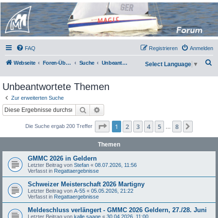
Micro Magic Forum
Deutschland
FAQ
Registrieren
Anmelden
S
Webseite
Foren-Übersicht
Suche
Unbeantwortete Themen
Select Language
▼
u
Unbeantwortete Themen
c
h
Zur erweiterten Suche
Suche
Erweiterte Suche
e
Seite
1
von
8
1
2
3
4
5
8
Nächst
Die Suche ergab 200 Treffer
…
Themen
GMMC 2026 in Geldern
Letzter Beitrag von
Stefan
«
08.07.2026, 11:56
Verfasst in
Regattaergebnisse
Schweizer Meisterschaft 2026 Martigny
Letzter Beitrag von
A-55
«
05.05.2026, 21:22
Verfasst in
Regattaergebnisse
Meldeschluss verlängert - GMMC 2026 Geldern, 27./28. Juni
Letzter Beitrag von
kalle saage
«
30.04.2026, 11:00