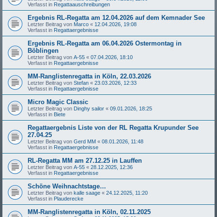
Verfasst in
Regattaauschreibungen
Ergebnis RL-Regatta am 12.04.2026 auf dem Kemnader See
Letzter Beitrag von
Marco
«
12.04.2026, 19:08
Verfasst in
Regattaergebnisse
Ergebnis RL-Regatta am 06.04.2026 Ostermontag in
Böblingen
Letzter Beitrag von
A-55
«
07.04.2026, 18:10
Verfasst in
Regattaergebnisse
MM-Ranglistenregatta in Köln, 22.03.2026
Letzter Beitrag von
Stefan
«
23.03.2026, 12:33
Verfasst in
Regattaergebnisse
Micro Magic Classic
Letzter Beitrag von
Dinghy sailor
«
09.01.2026, 18:25
Verfasst in
Biete
Regattaergebnis Liste von der RL Regatta Krupunder See
27.04.25
Letzter Beitrag von
Gerd MM
«
08.01.2026, 11:48
Verfasst in
Regattaergebnisse
RL-Regatta MM am 27.12.25 in Lauffen
Letzter Beitrag von
A-55
«
28.12.2025, 12:36
Verfasst in
Regattaergebnisse
Schöne Weihnachtstage…
Letzter Beitrag von
kalle saage
«
24.12.2025, 11:20
Verfasst in
Plauderecke
MM-Ranglistenregatta in Köln, 02.11.2025