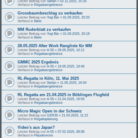
Letzter Beitrag von
Stefan
«
02.11.2025, 15:26
Verfasst in
Regattaergebnisse
Grossbaumbeschlag zu verkaufen
Letzter Beitrag von
Yogi Bär
«
01.09.2025, 20:20
Verfasst in
Biete
MM Ruderblatt zu verkaufen
Letzter Beitrag von
Yogi Bär
«
01.09.2025, 20:18
Verfasst in
Biete
28.05.2025 After Work Rangliste für MM
Letzter Beitrag von
A-55
«
29.05.2025, 10:12
Verfasst in
Regattaergebnisse
GMMC 2025 Ergebnis
Letzter Beitrag von
A-55
«
19.05.2025, 19:46
Verfasst in
Regattaergebnisse
RL-Regatta in Köln, 11. Mai 2025
Letzter Beitrag von
Stefan
«
11.05.2025, 16:04
Verfasst in
Regattaergebnisse
RL Regatta am 21.04.2025 in Böblingen Flugfeld
Letzter Beitrag von
A-55
«
21.04.2025, 19:59
Verfasst in
Regattaergebnisse
Micro Magic Open in der Schweiz
Letzter Beitrag von
GER30
«
21.03.2025, 11:22
Verfasst in
Regattaplanung
Video's aus Japan?
Letzter Beitrag von
A-55
«
07.02.2025, 08:08
Verfasst in
Plauderecke