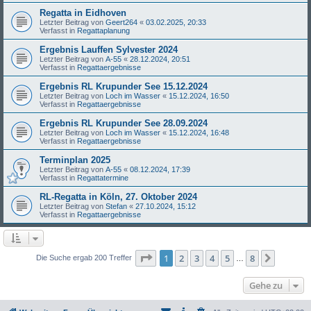
Regatta in Eidhoven
Letzter Beitrag von
Geert264
«
03.02.2025, 20:33
Verfasst in
Regattaplanung
Ergebnis Lauffen Sylvester 2024
Letzter Beitrag von
A-55
«
28.12.2024, 20:51
Verfasst in
Regattaergebnisse
Ergebnis RL Krupunder See 15.12.2024
Letzter Beitrag von
Loch im Wasser
«
15.12.2024, 16:50
Verfasst in
Regattaergebnisse
Ergebnis RL Krupunder See 28.09.2024
Letzter Beitrag von
Loch im Wasser
«
15.12.2024, 16:48
Verfasst in
Regattaergebnisse
Terminplan 2025
Letzter Beitrag von
A-55
«
08.12.2024, 17:39
Verfasst in
Regattatermine
RL-Regatta in Köln, 27. Oktober 2024
Letzter Beitrag von
Stefan
«
27.10.2024, 15:12
Verfasst in
Regattaergebnisse
Seite
1
von
8
1
2
3
4
5
8
Nächst
Die Suche ergab 200 Treffer
…
Gehe zu