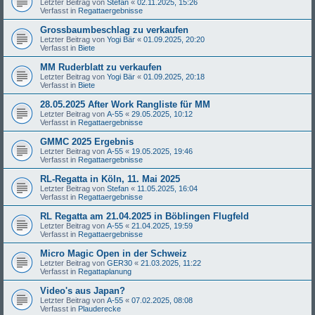
Letzter Beitrag von
Stefan
«
02.11.2025, 15:26
Verfasst in
Regattaergebnisse
Grossbaumbeschlag zu verkaufen
Letzter Beitrag von
Yogi Bär
«
01.09.2025, 20:20
Verfasst in
Biete
MM Ruderblatt zu verkaufen
Letzter Beitrag von
Yogi Bär
«
01.09.2025, 20:18
Verfasst in
Biete
28.05.2025 After Work Rangliste für MM
Letzter Beitrag von
A-55
«
29.05.2025, 10:12
Verfasst in
Regattaergebnisse
GMMC 2025 Ergebnis
Letzter Beitrag von
A-55
«
19.05.2025, 19:46
Verfasst in
Regattaergebnisse
RL-Regatta in Köln, 11. Mai 2025
Letzter Beitrag von
Stefan
«
11.05.2025, 16:04
Verfasst in
Regattaergebnisse
RL Regatta am 21.04.2025 in Böblingen Flugfeld
Letzter Beitrag von
A-55
«
21.04.2025, 19:59
Verfasst in
Regattaergebnisse
Micro Magic Open in der Schweiz
Letzter Beitrag von
GER30
«
21.03.2025, 11:22
Verfasst in
Regattaplanung
Video's aus Japan?
Letzter Beitrag von
A-55
«
07.02.2025, 08:08
Verfasst in
Plauderecke