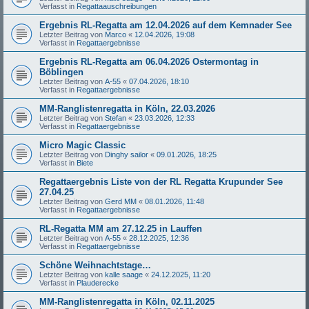
Verfasst in
Regattaauschreibungen
Ergebnis RL-Regatta am 12.04.2026 auf dem Kemnader See
Letzter Beitrag von
Marco
«
12.04.2026, 19:08
Verfasst in
Regattaergebnisse
Ergebnis RL-Regatta am 06.04.2026 Ostermontag in
Böblingen
Letzter Beitrag von
A-55
«
07.04.2026, 18:10
Verfasst in
Regattaergebnisse
MM-Ranglistenregatta in Köln, 22.03.2026
Letzter Beitrag von
Stefan
«
23.03.2026, 12:33
Verfasst in
Regattaergebnisse
Micro Magic Classic
Letzter Beitrag von
Dinghy sailor
«
09.01.2026, 18:25
Verfasst in
Biete
Regattaergebnis Liste von der RL Regatta Krupunder See
27.04.25
Letzter Beitrag von
Gerd MM
«
08.01.2026, 11:48
Verfasst in
Regattaergebnisse
RL-Regatta MM am 27.12.25 in Lauffen
Letzter Beitrag von
A-55
«
28.12.2025, 12:36
Verfasst in
Regattaergebnisse
Schöne Weihnachtstage…
Letzter Beitrag von
kalle saage
«
24.12.2025, 11:20
Verfasst in
Plauderecke
MM-Ranglistenregatta in Köln, 02.11.2025