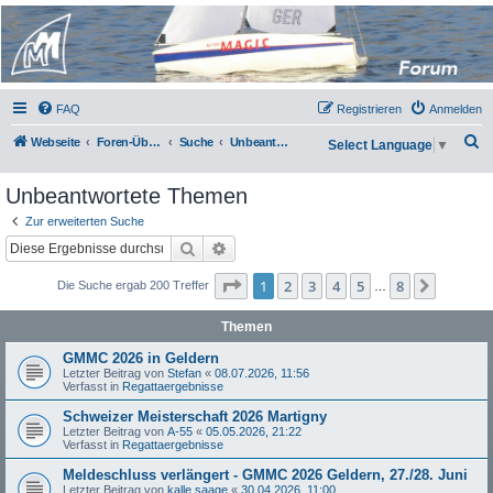
Micro Magic Forum
Deutschland
FAQ
Registrieren
Anmelden
S
Webseite
Foren-Übersicht
Suche
Unbeantwortete Themen
Select Language
▼
u
Unbeantwortete Themen
c
h
Zur erweiterten Suche
Suche
Erweiterte Suche
e
Seite
1
von
8
1
2
3
4
5
8
Nächst
Die Suche ergab 200 Treffer
…
Themen
GMMC 2026 in Geldern
Letzter Beitrag von
Stefan
«
08.07.2026, 11:56
Verfasst in
Regattaergebnisse
Schweizer Meisterschaft 2026 Martigny
Letzter Beitrag von
A-55
«
05.05.2026, 21:22
Verfasst in
Regattaergebnisse
Meldeschluss verlängert - GMMC 2026 Geldern, 27./28. Juni
Letzter Beitrag von
kalle saage
«
30.04.2026, 11:00