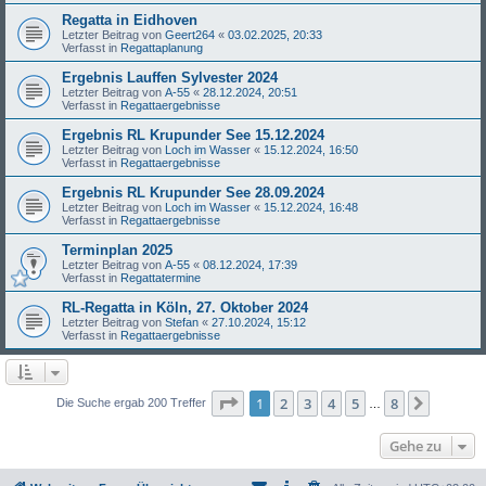
Regatta in Eidhoven
Letzter Beitrag von
Geert264
«
03.02.2025, 20:33
Verfasst in
Regattaplanung
Ergebnis Lauffen Sylvester 2024
Letzter Beitrag von
A-55
«
28.12.2024, 20:51
Verfasst in
Regattaergebnisse
Ergebnis RL Krupunder See 15.12.2024
Letzter Beitrag von
Loch im Wasser
«
15.12.2024, 16:50
Verfasst in
Regattaergebnisse
Ergebnis RL Krupunder See 28.09.2024
Letzter Beitrag von
Loch im Wasser
«
15.12.2024, 16:48
Verfasst in
Regattaergebnisse
Terminplan 2025
Letzter Beitrag von
A-55
«
08.12.2024, 17:39
Verfasst in
Regattatermine
RL-Regatta in Köln, 27. Oktober 2024
Letzter Beitrag von
Stefan
«
27.10.2024, 15:12
Verfasst in
Regattaergebnisse
Seite
1
von
8
1
2
3
4
5
8
Nächst
Die Suche ergab 200 Treffer
…
Gehe zu