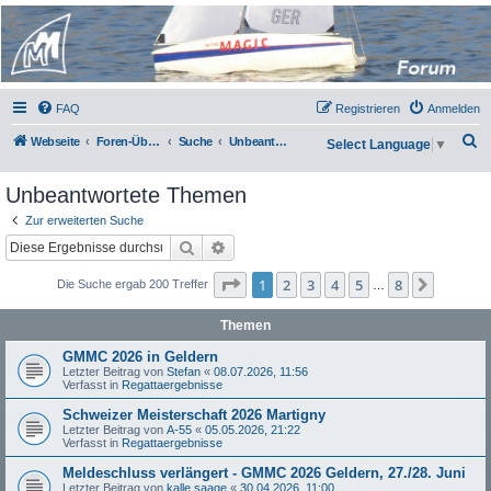
Micro Magic Forum
Deutschland
FAQ
Registrieren
Anmelden
S
Webseite
Foren-Übersicht
Suche
Unbeantwortete Themen
Select Language
▼
u
Unbeantwortete Themen
c
h
Zur erweiterten Suche
Suche
Erweiterte Suche
e
Seite
1
von
8
1
2
3
4
5
8
Nächst
Die Suche ergab 200 Treffer
…
Themen
GMMC 2026 in Geldern
Letzter Beitrag von
Stefan
«
08.07.2026, 11:56
Verfasst in
Regattaergebnisse
Schweizer Meisterschaft 2026 Martigny
Letzter Beitrag von
A-55
«
05.05.2026, 21:22
Verfasst in
Regattaergebnisse
Meldeschluss verlängert - GMMC 2026 Geldern, 27./28. Juni
Letzter Beitrag von
kalle saage
«
30.04.2026, 11:00