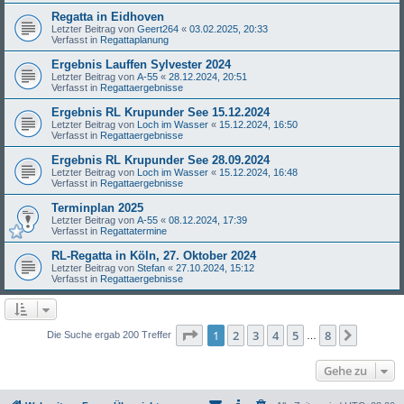
Regatta in Eidhoven
Letzter Beitrag von
Geert264
«
03.02.2025, 20:33
Verfasst in
Regattaplanung
Ergebnis Lauffen Sylvester 2024
Letzter Beitrag von
A-55
«
28.12.2024, 20:51
Verfasst in
Regattaergebnisse
Ergebnis RL Krupunder See 15.12.2024
Letzter Beitrag von
Loch im Wasser
«
15.12.2024, 16:50
Verfasst in
Regattaergebnisse
Ergebnis RL Krupunder See 28.09.2024
Letzter Beitrag von
Loch im Wasser
«
15.12.2024, 16:48
Verfasst in
Regattaergebnisse
Terminplan 2025
Letzter Beitrag von
A-55
«
08.12.2024, 17:39
Verfasst in
Regattatermine
RL-Regatta in Köln, 27. Oktober 2024
Letzter Beitrag von
Stefan
«
27.10.2024, 15:12
Verfasst in
Regattaergebnisse
Seite
1
von
8
1
2
3
4
5
8
Nächst
Die Suche ergab 200 Treffer
…
Gehe zu