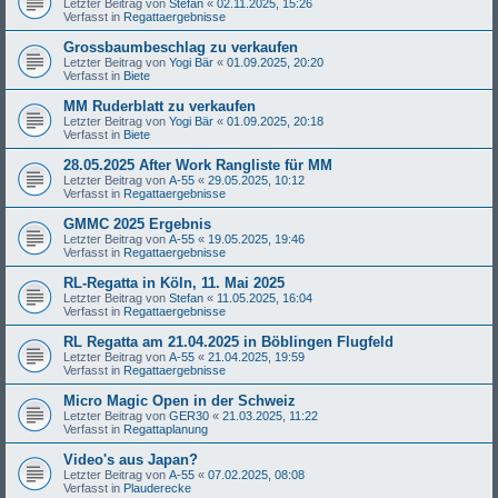
Letzter Beitrag von
Stefan
«
02.11.2025, 15:26
Verfasst in
Regattaergebnisse
Grossbaumbeschlag zu verkaufen
Letzter Beitrag von
Yogi Bär
«
01.09.2025, 20:20
Verfasst in
Biete
MM Ruderblatt zu verkaufen
Letzter Beitrag von
Yogi Bär
«
01.09.2025, 20:18
Verfasst in
Biete
28.05.2025 After Work Rangliste für MM
Letzter Beitrag von
A-55
«
29.05.2025, 10:12
Verfasst in
Regattaergebnisse
GMMC 2025 Ergebnis
Letzter Beitrag von
A-55
«
19.05.2025, 19:46
Verfasst in
Regattaergebnisse
RL-Regatta in Köln, 11. Mai 2025
Letzter Beitrag von
Stefan
«
11.05.2025, 16:04
Verfasst in
Regattaergebnisse
RL Regatta am 21.04.2025 in Böblingen Flugfeld
Letzter Beitrag von
A-55
«
21.04.2025, 19:59
Verfasst in
Regattaergebnisse
Micro Magic Open in der Schweiz
Letzter Beitrag von
GER30
«
21.03.2025, 11:22
Verfasst in
Regattaplanung
Video's aus Japan?
Letzter Beitrag von
A-55
«
07.02.2025, 08:08
Verfasst in
Plauderecke