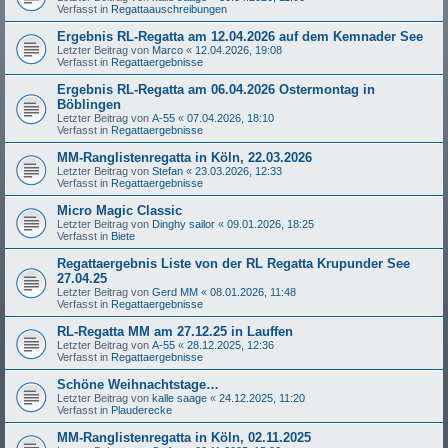
Verfasst in
Regattaauschreibungen
Ergebnis RL-Regatta am 12.04.2026 auf dem Kemnader See
Letzter Beitrag von
Marco
«
12.04.2026, 19:08
Verfasst in
Regattaergebnisse
Ergebnis RL-Regatta am 06.04.2026 Ostermontag in
Böblingen
Letzter Beitrag von
A-55
«
07.04.2026, 18:10
Verfasst in
Regattaergebnisse
MM-Ranglistenregatta in Köln, 22.03.2026
Letzter Beitrag von
Stefan
«
23.03.2026, 12:33
Verfasst in
Regattaergebnisse
Micro Magic Classic
Letzter Beitrag von
Dinghy sailor
«
09.01.2026, 18:25
Verfasst in
Biete
Regattaergebnis Liste von der RL Regatta Krupunder See
27.04.25
Letzter Beitrag von
Gerd MM
«
08.01.2026, 11:48
Verfasst in
Regattaergebnisse
RL-Regatta MM am 27.12.25 in Lauffen
Letzter Beitrag von
A-55
«
28.12.2025, 12:36
Verfasst in
Regattaergebnisse
Schöne Weihnachtstage…
Letzter Beitrag von
kalle saage
«
24.12.2025, 11:20
Verfasst in
Plauderecke
MM-Ranglistenregatta in Köln, 02.11.2025