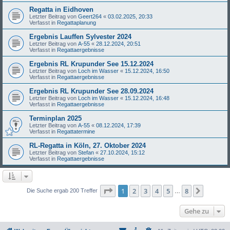
Regatta in Eidhoven
Letzter Beitrag von
Geert264
«
03.02.2025, 20:33
Verfasst in
Regattaplanung
Ergebnis Lauffen Sylvester 2024
Letzter Beitrag von
A-55
«
28.12.2024, 20:51
Verfasst in
Regattaergebnisse
Ergebnis RL Krupunder See 15.12.2024
Letzter Beitrag von
Loch im Wasser
«
15.12.2024, 16:50
Verfasst in
Regattaergebnisse
Ergebnis RL Krupunder See 28.09.2024
Letzter Beitrag von
Loch im Wasser
«
15.12.2024, 16:48
Verfasst in
Regattaergebnisse
Terminplan 2025
Letzter Beitrag von
A-55
«
08.12.2024, 17:39
Verfasst in
Regattatermine
RL-Regatta in Köln, 27. Oktober 2024
Letzter Beitrag von
Stefan
«
27.10.2024, 15:12
Verfasst in
Regattaergebnisse
Seite
1
von
8
1
2
3
4
5
8
Nächst
Die Suche ergab 200 Treffer
…
Gehe zu