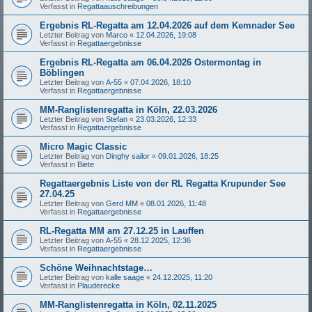
Verfasst in
Regattaauschreibungen
Ergebnis RL-Regatta am 12.04.2026 auf dem Kemnader See
Letzter Beitrag von
Marco
«
12.04.2026, 19:08
Verfasst in
Regattaergebnisse
Ergebnis RL-Regatta am 06.04.2026 Ostermontag in
Böblingen
Letzter Beitrag von
A-55
«
07.04.2026, 18:10
Verfasst in
Regattaergebnisse
MM-Ranglistenregatta in Köln, 22.03.2026
Letzter Beitrag von
Stefan
«
23.03.2026, 12:33
Verfasst in
Regattaergebnisse
Micro Magic Classic
Letzter Beitrag von
Dinghy sailor
«
09.01.2026, 18:25
Verfasst in
Biete
Regattaergebnis Liste von der RL Regatta Krupunder See
27.04.25
Letzter Beitrag von
Gerd MM
«
08.01.2026, 11:48
Verfasst in
Regattaergebnisse
RL-Regatta MM am 27.12.25 in Lauffen
Letzter Beitrag von
A-55
«
28.12.2025, 12:36
Verfasst in
Regattaergebnisse
Schöne Weihnachtstage…
Letzter Beitrag von
kalle saage
«
24.12.2025, 11:20
Verfasst in
Plauderecke
MM-Ranglistenregatta in Köln, 02.11.2025