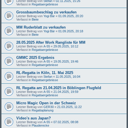
Letzter Beitrag von
Stefan
«
02.11.2025, 15:26
Verfasst in
Regattaergebnisse
Grossbaumbeschlag zu verkaufen
Letzter Beitrag von
Yogi Bär
«
01.09.2025, 20:20
Verfasst in
Biete
MM Ruderblatt zu verkaufen
Letzter Beitrag von
Yogi Bär
«
01.09.2025, 20:18
Verfasst in
Biete
28.05.2025 After Work Rangliste für MM
Letzter Beitrag von
A-55
«
29.05.2025, 10:12
Verfasst in
Regattaergebnisse
GMMC 2025 Ergebnis
Letzter Beitrag von
A-55
«
19.05.2025, 19:46
Verfasst in
Regattaergebnisse
RL-Regatta in Köln, 11. Mai 2025
Letzter Beitrag von
Stefan
«
11.05.2025, 16:04
Verfasst in
Regattaergebnisse
RL Regatta am 21.04.2025 in Böblingen Flugfeld
Letzter Beitrag von
A-55
«
21.04.2025, 19:59
Verfasst in
Regattaergebnisse
Micro Magic Open in der Schweiz
Letzter Beitrag von
GER30
«
21.03.2025, 11:22
Verfasst in
Regattaplanung
Video's aus Japan?
Letzter Beitrag von
A-55
«
07.02.2025, 08:08
Verfasst in
Plauderecke