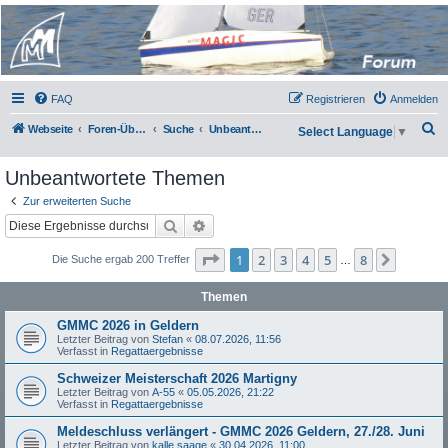
Micro Magic Forum
Deutschland
FAQ
Registrieren
Anmelden
S
Webseite
Foren-Übersicht
Suche
Unbeantwortete Themen
Select Language
▼
u
Unbeantwortete Themen
c
h
Zur erweiterten Suche
Suche
Erweiterte Suche
e
Seite
1
von
8
1
2
3
4
5
8
Nächst
Die Suche ergab 200 Treffer
…
Themen
GMMC 2026 in Geldern
Letzter Beitrag von
Stefan
«
08.07.2026, 11:56
Verfasst in
Regattaergebnisse
Schweizer Meisterschaft 2026 Martigny
Letzter Beitrag von
A-55
«
05.05.2026, 21:22
Verfasst in
Regattaergebnisse
Meldeschluss verlängert - GMMC 2026 Geldern, 27./28. Juni
Letzter Beitrag von
kalle saage
«
30.04.2026, 11:00