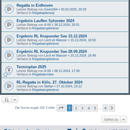
Regatta in Eidhoven
Letzter Beitrag von
Geert264
«
03.02.2025, 20:33
Verfasst in
Regattaplanung
Ergebnis Lauffen Sylvester 2024
Letzter Beitrag von
A-55
«
28.12.2024, 20:51
Verfasst in
Regattaergebnisse
Ergebnis RL Krupunder See 15.12.2024
Letzter Beitrag von
Loch im Wasser
«
15.12.2024, 16:50
Verfasst in
Regattaergebnisse
Ergebnis RL Krupunder See 28.09.2024
Letzter Beitrag von
Loch im Wasser
«
15.12.2024, 16:48
Verfasst in
Regattaergebnisse
Terminplan 2025
Letzter Beitrag von
A-55
«
08.12.2024, 17:39
Verfasst in
Regattatermine
RL-Regatta in Köln, 27. Oktober 2024
Letzter Beitrag von
Stefan
«
27.10.2024, 15:12
Verfasst in
Regattaergebnisse
Seite
1
von
8
1
2
3
4
5
8
Nächst
Die Suche ergab 200 Treffer
…
Gehe zu