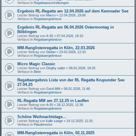
Verfasst in
Regattaauschreibungen
Ergebnis RL-Regatta am 12.04.2026 auf dem Kemnader See
Letzter Beitrag von
Marco
«
12.04.2026, 19:08
Verfasst in
Regattaergebnisse
Ergebnis RL-Regatta am 06.04.2026 Ostermontag in
Böblingen
Letzter Beitrag von
A-55
«
07.04.2026, 18:10
Verfasst in
Regattaergebnisse
MM-Ranglistenregatta in Köln, 22.03.2026
Letzter Beitrag von
Stefan
«
23.03.2026, 12:33
Verfasst in
Regattaergebnisse
Micro Magic Classic
Letzter Beitrag von
Dinghy sailor
«
09.01.2026, 18:25
Verfasst in
Biete
Regattaergebnis Liste von der RL Regatta Krupunder See
27.04.25
Letzter Beitrag von
Gerd MM
«
08.01.2026, 11:48
Verfasst in
Regattaergebnisse
RL-Regatta MM am 27.12.25 in Lauffen
Letzter Beitrag von
A-55
«
28.12.2025, 12:36
Verfasst in
Regattaergebnisse
Schöne Weihnachtstage…
Letzter Beitrag von
kalle saage
«
24.12.2025, 11:20
Verfasst in
Plauderecke
MM-Ranglistenregatta in Köln, 02.11.2025