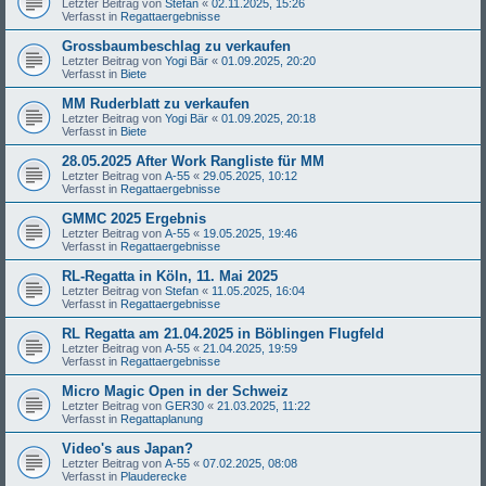
Letzter Beitrag von
Stefan
«
02.11.2025, 15:26
Verfasst in
Regattaergebnisse
Grossbaumbeschlag zu verkaufen
Letzter Beitrag von
Yogi Bär
«
01.09.2025, 20:20
Verfasst in
Biete
MM Ruderblatt zu verkaufen
Letzter Beitrag von
Yogi Bär
«
01.09.2025, 20:18
Verfasst in
Biete
28.05.2025 After Work Rangliste für MM
Letzter Beitrag von
A-55
«
29.05.2025, 10:12
Verfasst in
Regattaergebnisse
GMMC 2025 Ergebnis
Letzter Beitrag von
A-55
«
19.05.2025, 19:46
Verfasst in
Regattaergebnisse
RL-Regatta in Köln, 11. Mai 2025
Letzter Beitrag von
Stefan
«
11.05.2025, 16:04
Verfasst in
Regattaergebnisse
RL Regatta am 21.04.2025 in Böblingen Flugfeld
Letzter Beitrag von
A-55
«
21.04.2025, 19:59
Verfasst in
Regattaergebnisse
Micro Magic Open in der Schweiz
Letzter Beitrag von
GER30
«
21.03.2025, 11:22
Verfasst in
Regattaplanung
Video's aus Japan?
Letzter Beitrag von
A-55
«
07.02.2025, 08:08
Verfasst in
Plauderecke