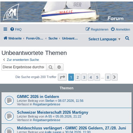
Micro Magic Forum
Deutschland
FAQ
Registrieren
Anmelden
S
Webseite
Foren-Übersicht
Suche
Unbeantwortete Themen
Select Language
▼
u
Unbeantwortete Themen
c
h
Zur erweiterten Suche
Suche
Erweiterte Suche
e
Seite
1
von
8
1
2
3
4
5
8
Nächst
Die Suche ergab 200 Treffer
…
Themen
GMMC 2026 in Geldern
Letzter Beitrag von
Stefan
«
08.07.2026, 11:56
Verfasst in
Regattaergebnisse
Schweizer Meisterschaft 2026 Martigny
Letzter Beitrag von
A-55
«
05.05.2026, 21:22
Verfasst in
Regattaergebnisse
Meldeschluss verlängert - GMMC 2026 Geldern, 27./28. Juni
Letzter Beitrag von
kalle saage
«
30.04.2026, 11:00