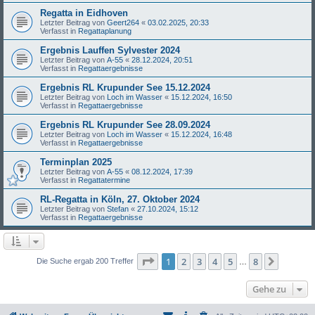
Regatta in Eidhoven
Letzter Beitrag von
Geert264
«
03.02.2025, 20:33
Verfasst in
Regattaplanung
Ergebnis Lauffen Sylvester 2024
Letzter Beitrag von
A-55
«
28.12.2024, 20:51
Verfasst in
Regattaergebnisse
Ergebnis RL Krupunder See 15.12.2024
Letzter Beitrag von
Loch im Wasser
«
15.12.2024, 16:50
Verfasst in
Regattaergebnisse
Ergebnis RL Krupunder See 28.09.2024
Letzter Beitrag von
Loch im Wasser
«
15.12.2024, 16:48
Verfasst in
Regattaergebnisse
Terminplan 2025
Letzter Beitrag von
A-55
«
08.12.2024, 17:39
Verfasst in
Regattatermine
RL-Regatta in Köln, 27. Oktober 2024
Letzter Beitrag von
Stefan
«
27.10.2024, 15:12
Verfasst in
Regattaergebnisse
Seite
1
von
8
1
2
3
4
5
8
Nächst
Die Suche ergab 200 Treffer
…
Gehe zu