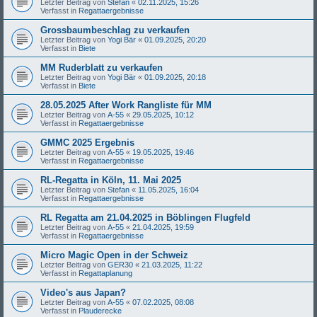
Letzter Beitrag von
Stefan
«
02.11.2025, 15:26
Verfasst in
Regattaergebnisse
Grossbaumbeschlag zu verkaufen
Letzter Beitrag von
Yogi Bär
«
01.09.2025, 20:20
Verfasst in
Biete
MM Ruderblatt zu verkaufen
Letzter Beitrag von
Yogi Bär
«
01.09.2025, 20:18
Verfasst in
Biete
28.05.2025 After Work Rangliste für MM
Letzter Beitrag von
A-55
«
29.05.2025, 10:12
Verfasst in
Regattaergebnisse
GMMC 2025 Ergebnis
Letzter Beitrag von
A-55
«
19.05.2025, 19:46
Verfasst in
Regattaergebnisse
RL-Regatta in Köln, 11. Mai 2025
Letzter Beitrag von
Stefan
«
11.05.2025, 16:04
Verfasst in
Regattaergebnisse
RL Regatta am 21.04.2025 in Böblingen Flugfeld
Letzter Beitrag von
A-55
«
21.04.2025, 19:59
Verfasst in
Regattaergebnisse
Micro Magic Open in der Schweiz
Letzter Beitrag von
GER30
«
21.03.2025, 11:22
Verfasst in
Regattaplanung
Video's aus Japan?
Letzter Beitrag von
A-55
«
07.02.2025, 08:08
Verfasst in
Plauderecke