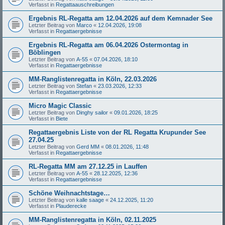
Verfasst in
Regattaauschreibungen
Ergebnis RL-Regatta am 12.04.2026 auf dem Kemnader See
Letzter Beitrag von
Marco
«
12.04.2026, 19:08
Verfasst in
Regattaergebnisse
Ergebnis RL-Regatta am 06.04.2026 Ostermontag in
Böblingen
Letzter Beitrag von
A-55
«
07.04.2026, 18:10
Verfasst in
Regattaergebnisse
MM-Ranglistenregatta in Köln, 22.03.2026
Letzter Beitrag von
Stefan
«
23.03.2026, 12:33
Verfasst in
Regattaergebnisse
Micro Magic Classic
Letzter Beitrag von
Dinghy sailor
«
09.01.2026, 18:25
Verfasst in
Biete
Regattaergebnis Liste von der RL Regatta Krupunder See
27.04.25
Letzter Beitrag von
Gerd MM
«
08.01.2026, 11:48
Verfasst in
Regattaergebnisse
RL-Regatta MM am 27.12.25 in Lauffen
Letzter Beitrag von
A-55
«
28.12.2025, 12:36
Verfasst in
Regattaergebnisse
Schöne Weihnachtstage…
Letzter Beitrag von
kalle saage
«
24.12.2025, 11:20
Verfasst in
Plauderecke
MM-Ranglistenregatta in Köln, 02.11.2025