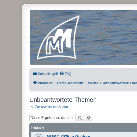
Micro Magic Forum Deutschland
Schnellzugriff
FAQ
Webseite
Foren-Übersicht
Suche
Unbeantwortete Th
Unbeantwortete Themen
Zur erweiterten Suche
Suche
Erweiterte Suche
THEMEN
GMMC 2026 in Geldern