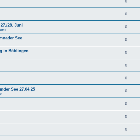
0
0
27./28. Juni
0
ngen
emnader See
0
g in Böblingen
0
0
0
under See 27.04.25
0
se
0
0
0