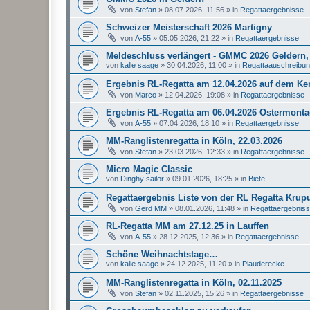
von
Stefan
»
08.07.2026, 11:56
» in
Regattaergebnisse
Schweizer Meisterschaft 2026 Martigny
von
A-55
»
05.05.2026, 21:22
» in
Regattaergebnisse
Meldeschluss verlängert - GMMC 2026 Geldern, 
von
kalle saage
»
30.04.2026, 11:00
» in
Regattaauschreibu
Ergebnis RL-Regatta am 12.04.2026 auf dem K
von
Marco
»
12.04.2026, 19:08
» in
Regattaergebnisse
Ergebnis RL-Regatta am 06.04.2026 Ostermonta
von
A-55
»
07.04.2026, 18:10
» in
Regattaergebnisse
MM-Ranglistenregatta in Köln, 22.03.2026
von
Stefan
»
23.03.2026, 12:33
» in
Regattaergebnisse
Micro Magic Classic
von
Dinghy sailor
»
09.01.2026, 18:25
» in
Biete
Regattaergebnis Liste von der RL Regatta Krup
von
Gerd MM
»
08.01.2026, 11:48
» in
Regattaergebnis
RL-Regatta MM am 27.12.25 in Lauffen
von
A-55
»
28.12.2025, 12:36
» in
Regattaergebnisse
Schöne Weihnachtstage…
von
kalle saage
»
24.12.2025, 11:20
» in
Plauderecke
MM-Ranglistenregatta in Köln, 02.11.2025
von
Stefan
»
02.11.2025, 15:26
» in
Regattaergebnisse