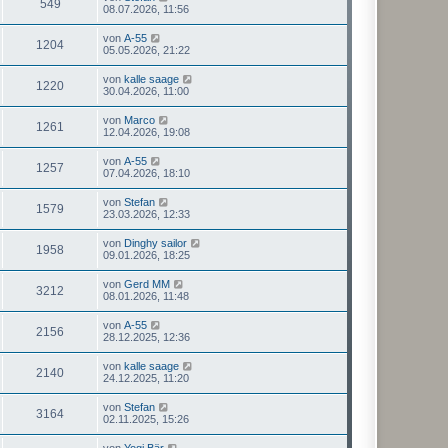
549
08.07.2026, 11:56
von
A-55
1204
05.05.2026, 21:22
von
kalle saage
1220
30.04.2026, 11:00
von
Marco
1261
12.04.2026, 19:08
von
A-55
1257
07.04.2026, 18:10
von
Stefan
1579
23.03.2026, 12:33
von
Dinghy sailor
1958
09.01.2026, 18:25
von
Gerd MM
3212
08.01.2026, 11:48
von
A-55
2156
28.12.2025, 12:36
von
kalle saage
2140
24.12.2025, 11:20
von
Stefan
3164
02.11.2025, 15:26
von
Yogi Bär