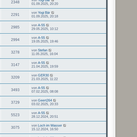
2348
01.09.2025, 20:20
von
Yogi Bär
2291
01.09.2025, 20:18
von
A-55
2985
29.05.2025, 10:12
von
A-55
2994
19.05.2025, 19:46
von
Stefan
3278
11.05.2025, 16:04
von
A-55
3147
21.04.2025, 19:59
von
GER30
3209
21.03.2025, 11:22
von
A-55
3493
07.02.2025, 08:08
von
Geert264
3729
03.02.2025, 20:33
von
A-55
5523
28.12.2024, 20:51
von
Loch im Wasser
3075
15.12.2024, 16:50