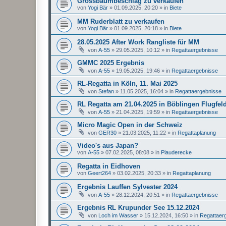
Grossbaumbeschlag zu verkaufen
von
Yogi Bär
»
01.09.2025, 20:20
» in
Biete
MM Ruderblatt zu verkaufen
von
Yogi Bär
»
01.09.2025, 20:18
» in
Biete
28.05.2025 After Work Rangliste für MM
von
A-55
»
29.05.2025, 10:12
» in
Regattaergebnisse
GMMC 2025 Ergebnis
von
A-55
»
19.05.2025, 19:46
» in
Regattaergebnisse
RL-Regatta in Köln, 11. Mai 2025
von
Stefan
»
11.05.2025, 16:04
» in
Regattaergebnisse
RL Regatta am 21.04.2025 in Böblingen Flugfel
von
A-55
»
21.04.2025, 19:59
» in
Regattaergebnisse
Micro Magic Open in der Schweiz
von
GER30
»
21.03.2025, 11:22
» in
Regattaplanung
Video's aus Japan?
von
A-55
»
07.02.2025, 08:08
» in
Plauderecke
Regatta in Eidhoven
von
Geert264
»
03.02.2025, 20:33
» in
Regattaplanung
Ergebnis Lauffen Sylvester 2024
von
A-55
»
28.12.2024, 20:51
» in
Regattaergebnisse
Ergebnis RL Krupunder See 15.12.2024
von
Loch im Wasser
»
15.12.2024, 16:50
» in
Regattaer