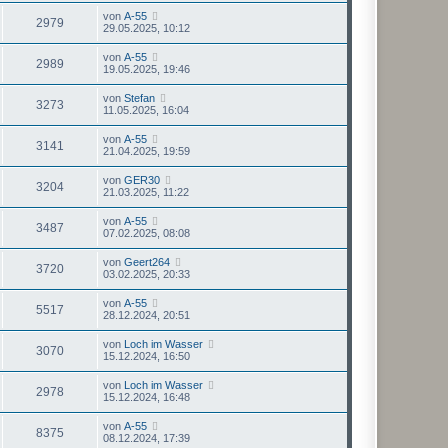
von
A-55
2979
29.05.2025, 10:12
von
A-55
2989
19.05.2025, 19:46
von
Stefan
3273
11.05.2025, 16:04
von
A-55
3141
21.04.2025, 19:59
von
GER30
3204
21.03.2025, 11:22
von
A-55
3487
07.02.2025, 08:08
von
Geert264
3720
03.02.2025, 20:33
von
A-55
5517
28.12.2024, 20:51
von
Loch im Wasser
3070
15.12.2024, 16:50
von
Loch im Wasser
2978
15.12.2024, 16:48
von
A-55
8375
08.12.2024, 17:39