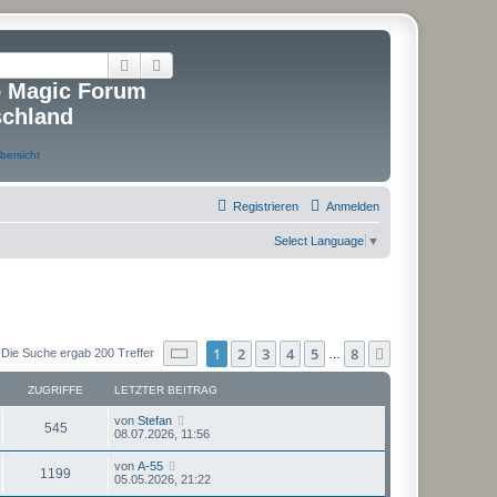
Suche
Erweiterte Suche
o Magic Forum
schland
Registrieren
Anmelden
Select Language
▼
Seite
1
von
8
1
2
3
4
5
8
Nächste
Die Suche ergab 200 Treffer
…
ZUGRIFFE
LETZTER BEITRAG
von
Stefan
545
08.07.2026, 11:56
von
A-55
1199
05.05.2026, 21:22