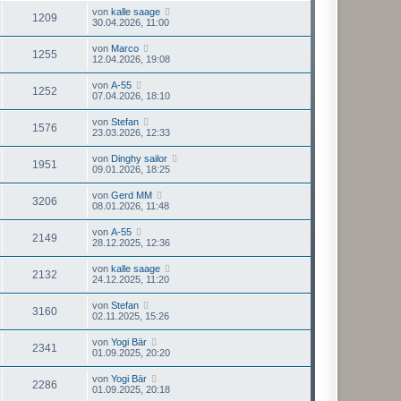
von
kalle saage
1209
30.04.2026, 11:00
von
Marco
1255
12.04.2026, 19:08
von
A-55
1252
07.04.2026, 18:10
von
Stefan
1576
23.03.2026, 12:33
von
Dinghy sailor
1951
09.01.2026, 18:25
von
Gerd MM
3206
08.01.2026, 11:48
von
A-55
2149
28.12.2025, 12:36
von
kalle saage
2132
24.12.2025, 11:20
von
Stefan
3160
02.11.2025, 15:26
von
Yogi Bär
2341
01.09.2025, 20:20
von
Yogi Bär
2286
01.09.2025, 20:18