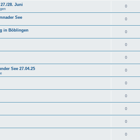
27./28. Juni
0
ngen
emnader See
0
g in Böblingen
0
0
0
under See 27.04.25
0
se
0
0
0
0
0