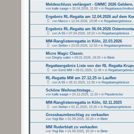
Meldeschluss verlängert - GMMC 2026 Geldern, 
von
kalle saage
»
30.04.2026, 11:00
» in
Regattaauschreibu
Ergebnis RL-Regatta am 12.04.2026 auf dem K
von
Marco
»
12.04.2026, 19:08
» in
Regattaergebnisse
Ergebnis RL-Regatta am 06.04.2026 Ostermonta
von
A-55
»
07.04.2026, 18:10
» in
Regattaergebnisse
MM-Ranglistenregatta in Köln, 22.03.2026
von
Stefan
»
23.03.2026, 12:33
» in
Regattaergebnisse
Micro Magic Classic
von
Dinghy sailor
»
09.01.2026, 18:25
» in
Biete
Regattaergebnis Liste von der RL Regatta Krup
von
Gerd MM
»
08.01.2026, 11:48
» in
Regattaergebnis
RL-Regatta MM am 27.12.25 in Lauffen
von
A-55
»
28.12.2025, 12:36
» in
Regattaergebnisse
Schöne Weihnachtstage…
von
kalle saage
»
24.12.2025, 11:20
» in
Plauderecke
MM-Ranglistenregatta in Köln, 02.11.2025
von
Stefan
»
02.11.2025, 15:26
» in
Regattaergebnisse
Grossbaumbeschlag zu verkaufen
von
Yogi Bär
»
01.09.2025, 20:20
» in
Biete
MM Ruderblatt zu verkaufen
von
Yogi Bär
»
01.09.2025, 20:18
» in
Biete