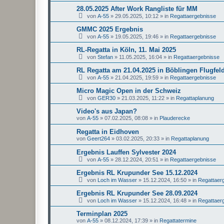
28.05.2025 After Work Rangliste für MM
von
A-55
»
29.05.2025, 10:12
» in
Regattaergebnisse
GMMC 2025 Ergebnis
von
A-55
»
19.05.2025, 19:46
» in
Regattaergebnisse
RL-Regatta in Köln, 11. Mai 2025
von
Stefan
»
11.05.2025, 16:04
» in
Regattaergebnisse
RL Regatta am 21.04.2025 in Böblingen Flugfel
von
A-55
»
21.04.2025, 19:59
» in
Regattaergebnisse
Micro Magic Open in der Schweiz
von
GER30
»
21.03.2025, 11:22
» in
Regattaplanung
Video's aus Japan?
von
A-55
»
07.02.2025, 08:08
» in
Plauderecke
Regatta in Eidhoven
von
Geert264
»
03.02.2025, 20:33
» in
Regattaplanung
Ergebnis Lauffen Sylvester 2024
von
A-55
»
28.12.2024, 20:51
» in
Regattaergebnisse
Ergebnis RL Krupunder See 15.12.2024
von
Loch im Wasser
»
15.12.2024, 16:50
» in
Regattaer
Ergebnis RL Krupunder See 28.09.2024
von
Loch im Wasser
»
15.12.2024, 16:48
» in
Regattaer
Terminplan 2025
von
A-55
»
08.12.2024, 17:39
» in
Regattatermine