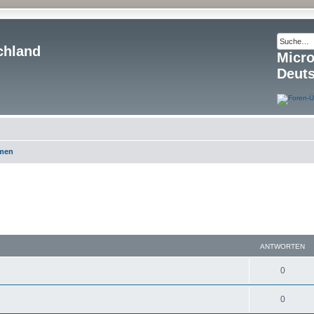
chland
Micr
Deut
emen
ANTWORTEN
0
0