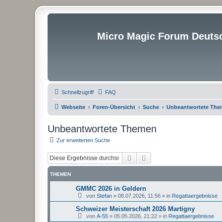
Micro Magic Forum Deuts
Schnellzugriff
FAQ
Webseite
Foren-Übersicht
Suche
Unbeantwortete Th
Unbeantwortete Themen
Zur erweiterten Suche
Suche
Erweiterte Suche
THEMEN
GMMC 2026 in Geldern
von
Stefan
»
08.07.2026, 11:56
» in
Regattaergebnisse
Schweizer Meisterschaft 2026 Martigny
von
A-55
»
05.05.2026, 21:22
» in
Regattaergebnisse