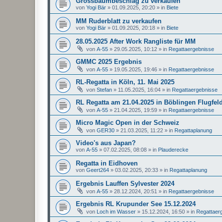
Grossbaumbeschlag zu verkaufen
von
Yogi Bär
»
01.09.2025, 20:20
» in
Biete
MM Ruderblatt zu verkaufen
von
Yogi Bär
»
01.09.2025, 20:18
» in
Biete
28.05.2025 After Work Rangliste für MM
von
A-55
»
29.05.2025, 10:12
» in
Regattaergebnisse
GMMC 2025 Ergebnis
von
A-55
»
19.05.2025, 19:46
» in
Regattaergebnisse
RL-Regatta in Köln, 11. Mai 2025
von
Stefan
»
11.05.2025, 16:04
» in
Regattaergebnisse
RL Regatta am 21.04.2025 in Böblingen Flugfel
von
A-55
»
21.04.2025, 19:59
» in
Regattaergebnisse
Micro Magic Open in der Schweiz
von
GER30
»
21.03.2025, 11:22
» in
Regattaplanung
Video's aus Japan?
von
A-55
»
07.02.2025, 08:08
» in
Plauderecke
Regatta in Eidhoven
von
Geert264
»
03.02.2025, 20:33
» in
Regattaplanung
Ergebnis Lauffen Sylvester 2024
von
A-55
»
28.12.2024, 20:51
» in
Regattaergebnisse
Ergebnis RL Krupunder See 15.12.2024
von
Loch im Wasser
»
15.12.2024, 16:50
» in
Regattaer