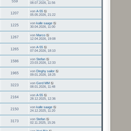
559
08.07.2026, 11:56
von
A-55
1207
05.05.2026, 21:22
von
kalle saage
1225
30.04.2026, 11:00
von
Marco
1267
12.04.2026, 19:08
von
A-55
1265
07.04.2026, 18:10
von
Stefan
1586
23.03.2026, 12:33
von
Dinghy sailor
1965
09.01.2026, 18:25
von
Gerd MM
3223
08.01.2026, 11:48
von
A-55
2164
28.12.2025, 12:36
von
kalle saage
2150
24.12.2025, 11:20
von
Stefan
3173
02.11.2025, 15:26
von
Yogi Bär