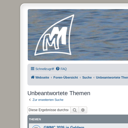
Micro Magic Forum Deutschland
Schnellzugriff
FAQ
Webseite
Foren-Übersicht
Suche
Unbeantwortete Th
Unbeantwortete Themen
Zur erweiterten Suche
Suche
Erweiterte Suche
THEMEN
GMMC 2026 in Geldern