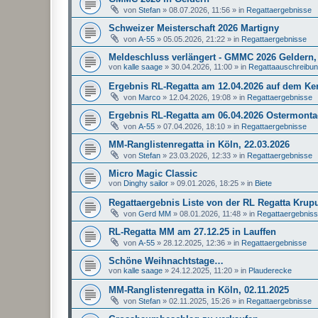
von
Stefan
»
08.07.2026, 11:56
» in
Regattaergebnisse
Schweizer Meisterschaft 2026 Martigny
von
A-55
»
05.05.2026, 21:22
» in
Regattaergebnisse
Meldeschluss verlängert - GMMC 2026 Geldern, 
von
kalle saage
»
30.04.2026, 11:00
» in
Regattaauschreibu
Ergebnis RL-Regatta am 12.04.2026 auf dem K
von
Marco
»
12.04.2026, 19:08
» in
Regattaergebnisse
Ergebnis RL-Regatta am 06.04.2026 Ostermonta
von
A-55
»
07.04.2026, 18:10
» in
Regattaergebnisse
MM-Ranglistenregatta in Köln, 22.03.2026
von
Stefan
»
23.03.2026, 12:33
» in
Regattaergebnisse
Micro Magic Classic
von
Dinghy sailor
»
09.01.2026, 18:25
» in
Biete
Regattaergebnis Liste von der RL Regatta Krup
von
Gerd MM
»
08.01.2026, 11:48
» in
Regattaergebnis
RL-Regatta MM am 27.12.25 in Lauffen
von
A-55
»
28.12.2025, 12:36
» in
Regattaergebnisse
Schöne Weihnachtstage…
von
kalle saage
»
24.12.2025, 11:20
» in
Plauderecke
MM-Ranglistenregatta in Köln, 02.11.2025
von
Stefan
»
02.11.2025, 15:26
» in
Regattaergebnisse