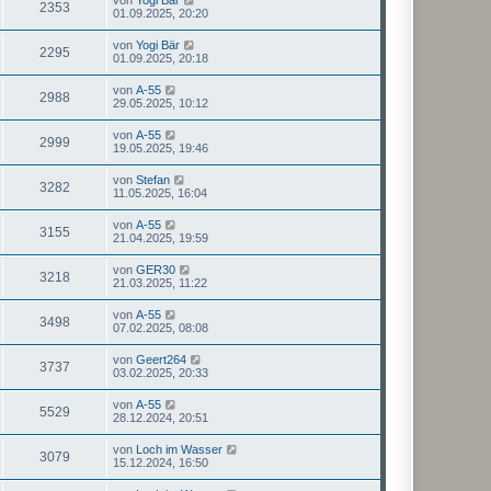
2353
01.09.2025, 20:20
von
Yogi Bär
2295
01.09.2025, 20:18
von
A-55
2988
29.05.2025, 10:12
von
A-55
2999
19.05.2025, 19:46
von
Stefan
3282
11.05.2025, 16:04
von
A-55
3155
21.04.2025, 19:59
von
GER30
3218
21.03.2025, 11:22
von
A-55
3498
07.02.2025, 08:08
von
Geert264
3737
03.02.2025, 20:33
von
A-55
5529
28.12.2024, 20:51
von
Loch im Wasser
3079
15.12.2024, 16:50