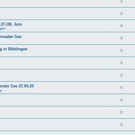
0
0
27./28. Juni
0
ngen
emnader See
0
g in Böblingen
0
0
0
under See 27.04.25
0
se
0
0
0