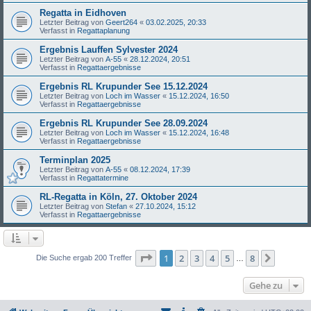
Regatta in Eidhoven
Letzter Beitrag von
Geert264
«
03.02.2025, 20:33
Verfasst in
Regattaplanung
Ergebnis Lauffen Sylvester 2024
Letzter Beitrag von
A-55
«
28.12.2024, 20:51
Verfasst in
Regattaergebnisse
Ergebnis RL Krupunder See 15.12.2024
Letzter Beitrag von
Loch im Wasser
«
15.12.2024, 16:50
Verfasst in
Regattaergebnisse
Ergebnis RL Krupunder See 28.09.2024
Letzter Beitrag von
Loch im Wasser
«
15.12.2024, 16:48
Verfasst in
Regattaergebnisse
Terminplan 2025
Letzter Beitrag von
A-55
«
08.12.2024, 17:39
Verfasst in
Regattatermine
RL-Regatta in Köln, 27. Oktober 2024
Letzter Beitrag von
Stefan
«
27.10.2024, 15:12
Verfasst in
Regattaergebnisse
Seite
1
von
8
1
2
3
4
5
8
Nächst
Die Suche ergab 200 Treffer
…
Gehe zu