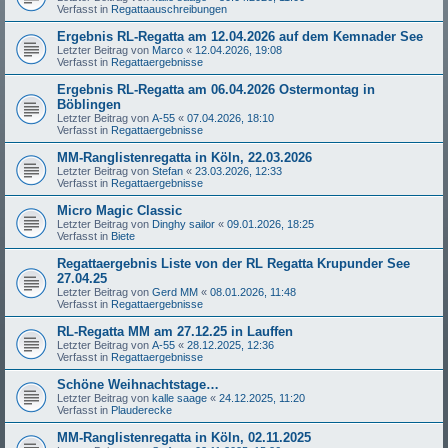
Verfasst in
Regattaauschreibungen
Ergebnis RL-Regatta am 12.04.2026 auf dem Kemnader See
Letzter Beitrag von
Marco
«
12.04.2026, 19:08
Verfasst in
Regattaergebnisse
Ergebnis RL-Regatta am 06.04.2026 Ostermontag in
Böblingen
Letzter Beitrag von
A-55
«
07.04.2026, 18:10
Verfasst in
Regattaergebnisse
MM-Ranglistenregatta in Köln, 22.03.2026
Letzter Beitrag von
Stefan
«
23.03.2026, 12:33
Verfasst in
Regattaergebnisse
Micro Magic Classic
Letzter Beitrag von
Dinghy sailor
«
09.01.2026, 18:25
Verfasst in
Biete
Regattaergebnis Liste von der RL Regatta Krupunder See
27.04.25
Letzter Beitrag von
Gerd MM
«
08.01.2026, 11:48
Verfasst in
Regattaergebnisse
RL-Regatta MM am 27.12.25 in Lauffen
Letzter Beitrag von
A-55
«
28.12.2025, 12:36
Verfasst in
Regattaergebnisse
Schöne Weihnachtstage…
Letzter Beitrag von
kalle saage
«
24.12.2025, 11:20
Verfasst in
Plauderecke
MM-Ranglistenregatta in Köln, 02.11.2025