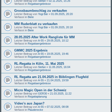
Letzter Beitrag von
Stefan
«
02.11.2025, 15:26
Verfasst in
Regattaergebnisse
Grossbaumbeschlag zu verkaufen
Letzter Beitrag von
Yogi Bär
«
01.09.2025, 20:20
Verfasst in
Biete
MM Ruderblatt zu verkaufen
Letzter Beitrag von
Yogi Bär
«
01.09.2025, 20:18
Verfasst in
Biete
28.05.2025 After Work Rangliste für MM
Letzter Beitrag von
A-55
«
29.05.2025, 10:12
Verfasst in
Regattaergebnisse
GMMC 2025 Ergebnis
Letzter Beitrag von
A-55
«
19.05.2025, 19:46
Verfasst in
Regattaergebnisse
RL-Regatta in Köln, 11. Mai 2025
Letzter Beitrag von
Stefan
«
11.05.2025, 16:04
Verfasst in
Regattaergebnisse
RL Regatta am 21.04.2025 in Böblingen Flugfeld
Letzter Beitrag von
A-55
«
21.04.2025, 19:59
Verfasst in
Regattaergebnisse
Micro Magic Open in der Schweiz
Letzter Beitrag von
GER30
«
21.03.2025, 11:22
Verfasst in
Regattaplanung
Video's aus Japan?
Letzter Beitrag von
A-55
«
07.02.2025, 08:08
Verfasst in
Plauderecke