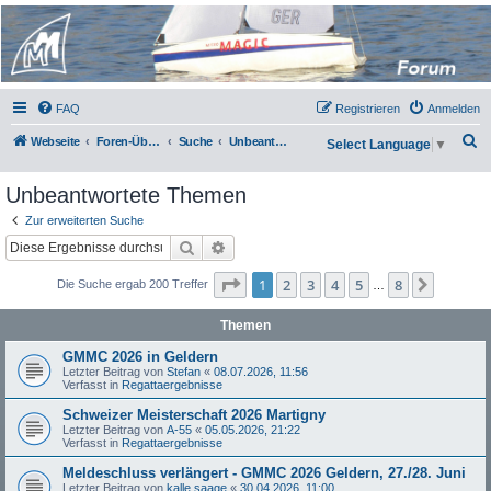
Micro Magic Forum
Deutschland
FAQ
Registrieren
Anmelden
S
Webseite
Foren-Übersicht
Suche
Unbeantwortete Themen
Select Language
▼
u
Unbeantwortete Themen
c
h
Zur erweiterten Suche
Suche
Erweiterte Suche
e
Seite
1
von
8
1
2
3
4
5
8
Nächst
Die Suche ergab 200 Treffer
…
Themen
GMMC 2026 in Geldern
Letzter Beitrag von
Stefan
«
08.07.2026, 11:56
Verfasst in
Regattaergebnisse
Schweizer Meisterschaft 2026 Martigny
Letzter Beitrag von
A-55
«
05.05.2026, 21:22
Verfasst in
Regattaergebnisse
Meldeschluss verlängert - GMMC 2026 Geldern, 27./28. Juni
Letzter Beitrag von
kalle saage
«
30.04.2026, 11:00