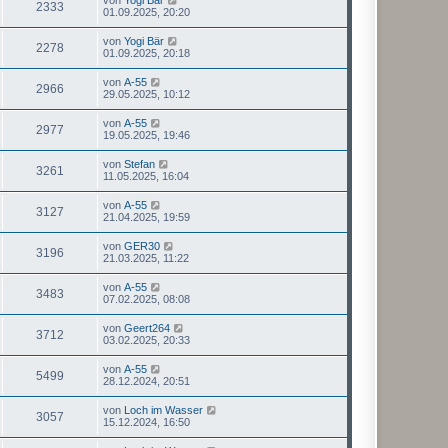
2333
01.09.2025, 20:20
von
Yogi Bär
2278
01.09.2025, 20:18
von
A-55
2966
29.05.2025, 10:12
von
A-55
2977
19.05.2025, 19:46
von
Stefan
3261
11.05.2025, 16:04
von
A-55
3127
21.04.2025, 19:59
von
GER30
3196
21.03.2025, 11:22
von
A-55
3483
07.02.2025, 08:08
von
Geert264
3712
03.02.2025, 20:33
von
A-55
5499
28.12.2024, 20:51
von
Loch im Wasser
3057
15.12.2024, 16:50