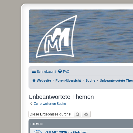
Micro Magic Forum Deutschland
Schnellzugriff
FAQ
Webseite
Foren-Übersicht
Suche
Unbeantwortete Th
Unbeantwortete Themen
Zur erweiterten Suche
Suche
Erweiterte Suche
THEMEN
GMMC 2026 in Geldern