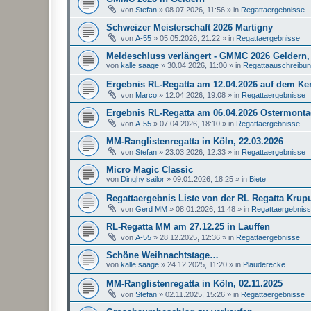
von
Stefan
»
08.07.2026, 11:56
» in
Regattaergebnisse
Schweizer Meisterschaft 2026 Martigny
von
A-55
»
05.05.2026, 21:22
» in
Regattaergebnisse
Meldeschluss verlängert - GMMC 2026 Geldern, 
von
kalle saage
»
30.04.2026, 11:00
» in
Regattaauschreibu
Ergebnis RL-Regatta am 12.04.2026 auf dem K
von
Marco
»
12.04.2026, 19:08
» in
Regattaergebnisse
Ergebnis RL-Regatta am 06.04.2026 Ostermonta
von
A-55
»
07.04.2026, 18:10
» in
Regattaergebnisse
MM-Ranglistenregatta in Köln, 22.03.2026
von
Stefan
»
23.03.2026, 12:33
» in
Regattaergebnisse
Micro Magic Classic
von
Dinghy sailor
»
09.01.2026, 18:25
» in
Biete
Regattaergebnis Liste von der RL Regatta Krup
von
Gerd MM
»
08.01.2026, 11:48
» in
Regattaergebnis
RL-Regatta MM am 27.12.25 in Lauffen
von
A-55
»
28.12.2025, 12:36
» in
Regattaergebnisse
Schöne Weihnachtstage…
von
kalle saage
»
24.12.2025, 11:20
» in
Plauderecke
MM-Ranglistenregatta in Köln, 02.11.2025
von
Stefan
»
02.11.2025, 15:26
» in
Regattaergebnisse