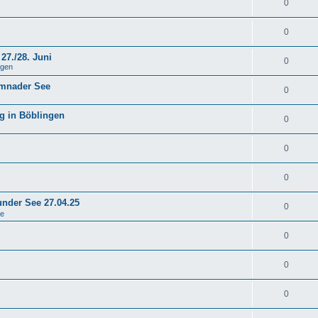
0
0
27./28. Juni
0
ngen
emnader See
0
g in Böblingen
0
0
0
under See 27.04.25
0
se
0
0
0