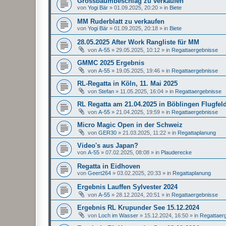
Grossbaumbeschlag zu verkaufen
von
Yogi Bär
»
01.09.2025, 20:20
» in
Biete
MM Ruderblatt zu verkaufen
von
Yogi Bär
»
01.09.2025, 20:18
» in
Biete
28.05.2025 After Work Rangliste für MM
von
A-55
»
29.05.2025, 10:12
» in
Regattaergebnisse
GMMC 2025 Ergebnis
von
A-55
»
19.05.2025, 19:46
» in
Regattaergebnisse
RL-Regatta in Köln, 11. Mai 2025
von
Stefan
»
11.05.2025, 16:04
» in
Regattaergebnisse
RL Regatta am 21.04.2025 in Böblingen Flugfel
von
A-55
»
21.04.2025, 19:59
» in
Regattaergebnisse
Micro Magic Open in der Schweiz
von
GER30
»
21.03.2025, 11:22
» in
Regattaplanung
Video's aus Japan?
von
A-55
»
07.02.2025, 08:08
» in
Plauderecke
Regatta in Eidhoven
von
Geert264
»
03.02.2025, 20:33
» in
Regattaplanung
Ergebnis Lauffen Sylvester 2024
von
A-55
»
28.12.2024, 20:51
» in
Regattaergebnisse
Ergebnis RL Krupunder See 15.12.2024
von
Loch im Wasser
»
15.12.2024, 16:50
» in
Regattaer