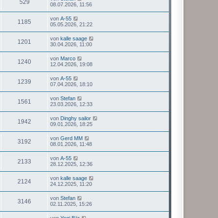
529
08.07.2026, 11:56
von
A-55
1185
05.05.2026, 21:22
von
kalle saage
1201
30.04.2026, 11:00
von
Marco
1240
12.04.2026, 19:08
von
A-55
1239
07.04.2026, 18:10
von
Stefan
1561
23.03.2026, 12:33
von
Dinghy sailor
1942
09.01.2026, 18:25
von
Gerd MM
3192
08.01.2026, 11:48
von
A-55
2133
28.12.2025, 12:36
von
kalle saage
2124
24.12.2025, 11:20
von
Stefan
3146
02.11.2025, 15:26
von
Yogi Bär