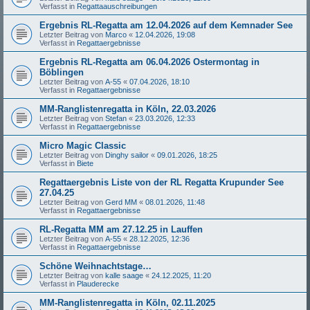
Verfasst in
Regattaauschreibungen
Ergebnis RL-Regatta am 12.04.2026 auf dem Kemnader See
Letzter Beitrag von
Marco
«
12.04.2026, 19:08
Verfasst in
Regattaergebnisse
Ergebnis RL-Regatta am 06.04.2026 Ostermontag in
Böblingen
Letzter Beitrag von
A-55
«
07.04.2026, 18:10
Verfasst in
Regattaergebnisse
MM-Ranglistenregatta in Köln, 22.03.2026
Letzter Beitrag von
Stefan
«
23.03.2026, 12:33
Verfasst in
Regattaergebnisse
Micro Magic Classic
Letzter Beitrag von
Dinghy sailor
«
09.01.2026, 18:25
Verfasst in
Biete
Regattaergebnis Liste von der RL Regatta Krupunder See
27.04.25
Letzter Beitrag von
Gerd MM
«
08.01.2026, 11:48
Verfasst in
Regattaergebnisse
RL-Regatta MM am 27.12.25 in Lauffen
Letzter Beitrag von
A-55
«
28.12.2025, 12:36
Verfasst in
Regattaergebnisse
Schöne Weihnachtstage…
Letzter Beitrag von
kalle saage
«
24.12.2025, 11:20
Verfasst in
Plauderecke
MM-Ranglistenregatta in Köln, 02.11.2025