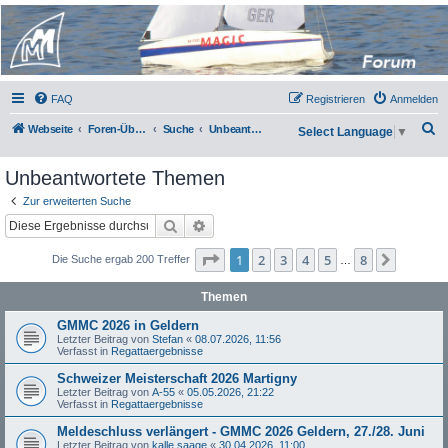
Micro Magic Forum
Deutschland
FAQ
Registrieren
Anmelden
S
Webseite
Foren-Übersicht
Suche
Unbeantwortete Themen
Select Language
▼
u
Unbeantwortete Themen
c
h
Zur erweiterten Suche
Suche
Erweiterte Suche
e
Seite
1
von
8
1
2
3
4
5
8
Nächst
Die Suche ergab 200 Treffer
…
Themen
GMMC 2026 in Geldern
Letzter Beitrag von
Stefan
«
08.07.2026, 11:56
Verfasst in
Regattaergebnisse
Schweizer Meisterschaft 2026 Martigny
Letzter Beitrag von
A-55
«
05.05.2026, 21:22
Verfasst in
Regattaergebnisse
Meldeschluss verlängert - GMMC 2026 Geldern, 27./28. Juni
Letzter Beitrag von
kalle saage
«
30.04.2026, 11:00