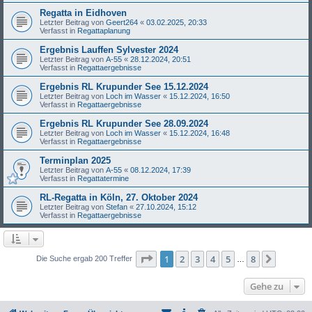
Regatta in Eidhoven
Letzter Beitrag von
Geert264
«
03.02.2025, 20:33
Verfasst in
Regattaplanung
Ergebnis Lauffen Sylvester 2024
Letzter Beitrag von
A-55
«
28.12.2024, 20:51
Verfasst in
Regattaergebnisse
Ergebnis RL Krupunder See 15.12.2024
Letzter Beitrag von
Loch im Wasser
«
15.12.2024, 16:50
Verfasst in
Regattaergebnisse
Ergebnis RL Krupunder See 28.09.2024
Letzter Beitrag von
Loch im Wasser
«
15.12.2024, 16:48
Verfasst in
Regattaergebnisse
Terminplan 2025
Letzter Beitrag von
A-55
«
08.12.2024, 17:39
Verfasst in
Regattatermine
RL-Regatta in Köln, 27. Oktober 2024
Letzter Beitrag von
Stefan
«
27.10.2024, 15:12
Verfasst in
Regattaergebnisse
Seite
1
von
8
1
2
3
4
5
8
Nächst
Die Suche ergab 200 Treffer
…
Gehe zu