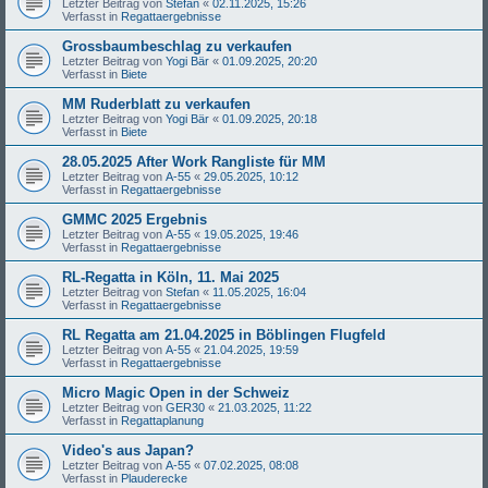
Letzter Beitrag von
Stefan
«
02.11.2025, 15:26
Verfasst in
Regattaergebnisse
Grossbaumbeschlag zu verkaufen
Letzter Beitrag von
Yogi Bär
«
01.09.2025, 20:20
Verfasst in
Biete
MM Ruderblatt zu verkaufen
Letzter Beitrag von
Yogi Bär
«
01.09.2025, 20:18
Verfasst in
Biete
28.05.2025 After Work Rangliste für MM
Letzter Beitrag von
A-55
«
29.05.2025, 10:12
Verfasst in
Regattaergebnisse
GMMC 2025 Ergebnis
Letzter Beitrag von
A-55
«
19.05.2025, 19:46
Verfasst in
Regattaergebnisse
RL-Regatta in Köln, 11. Mai 2025
Letzter Beitrag von
Stefan
«
11.05.2025, 16:04
Verfasst in
Regattaergebnisse
RL Regatta am 21.04.2025 in Böblingen Flugfeld
Letzter Beitrag von
A-55
«
21.04.2025, 19:59
Verfasst in
Regattaergebnisse
Micro Magic Open in der Schweiz
Letzter Beitrag von
GER30
«
21.03.2025, 11:22
Verfasst in
Regattaplanung
Video's aus Japan?
Letzter Beitrag von
A-55
«
07.02.2025, 08:08
Verfasst in
Plauderecke