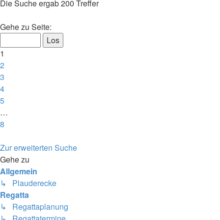
Die Suche ergab 200 Treffer
Seite
Gehe zu Seite:
1
von
1
8
2
3
4
5
…
8
Nächste
Zur erweiterten Suche
Gehe zu
Allgemein
↳ Plauderecke
Regatta
↳ Regattaplanung
↳ Regattatermine