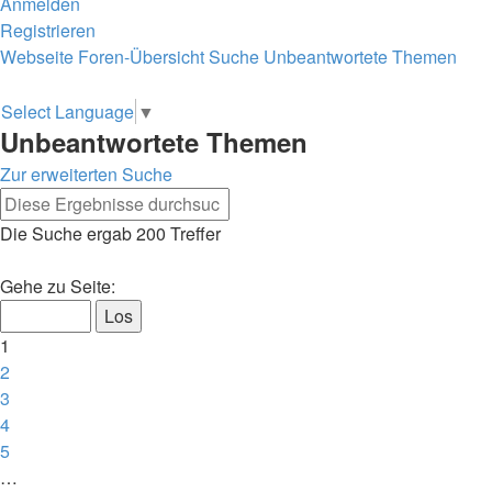
Anmelden
Registrieren
Webseite
Foren-Übersicht
Suche
Unbeantwortete Themen
Suche
Select Language
▼
Unbeantwortete Themen
Zur erweiterten Suche
Suche
Erweiterte
Die Suche ergab 200 Treffer
Suche
Seite
Gehe zu Seite:
1
von
1
8
2
3
4
5
…