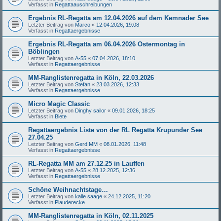
Verfasst in
Regattaauschreibungen
Ergebnis RL-Regatta am 12.04.2026 auf dem Kemnader See
Letzter Beitrag von
Marco
«
12.04.2026, 19:08
Verfasst in
Regattaergebnisse
Ergebnis RL-Regatta am 06.04.2026 Ostermontag in
Böblingen
Letzter Beitrag von
A-55
«
07.04.2026, 18:10
Verfasst in
Regattaergebnisse
MM-Ranglistenregatta in Köln, 22.03.2026
Letzter Beitrag von
Stefan
«
23.03.2026, 12:33
Verfasst in
Regattaergebnisse
Micro Magic Classic
Letzter Beitrag von
Dinghy sailor
«
09.01.2026, 18:25
Verfasst in
Biete
Regattaergebnis Liste von der RL Regatta Krupunder See
27.04.25
Letzter Beitrag von
Gerd MM
«
08.01.2026, 11:48
Verfasst in
Regattaergebnisse
RL-Regatta MM am 27.12.25 in Lauffen
Letzter Beitrag von
A-55
«
28.12.2025, 12:36
Verfasst in
Regattaergebnisse
Schöne Weihnachtstage…
Letzter Beitrag von
kalle saage
«
24.12.2025, 11:20
Verfasst in
Plauderecke
MM-Ranglistenregatta in Köln, 02.11.2025