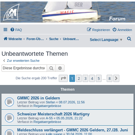
Micro Magic Forum
Deutschland
FAQ
Registrieren
Anmelden
S
Webseite
Foren-Übersicht
Suche
Unbeantwortete Themen
Select Language
▼
u
Unbeantwortete Themen
c
h
Zur erweiterten Suche
Suche
Erweiterte Suche
e
Seite
1
von
8
1
2
3
4
5
8
Nächst
Die Suche ergab 200 Treffer
…
Themen
GMMC 2026 in Geldern
Letzter Beitrag von
Stefan
«
08.07.2026, 11:56
Verfasst in
Regattaergebnisse
Schweizer Meisterschaft 2026 Martigny
Letzter Beitrag von
A-55
«
05.05.2026, 21:22
Verfasst in
Regattaergebnisse
Meldeschluss verlängert - GMMC 2026 Geldern, 27./28. Juni
Letzter Beitrag von
kalle saage
«
30.04.2026, 11:00