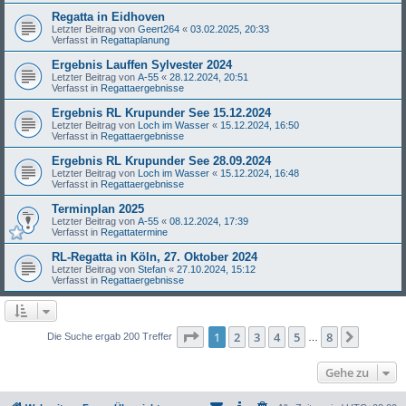
Regatta in Eidhoven
Letzter Beitrag von
Geert264
«
03.02.2025, 20:33
Verfasst in
Regattaplanung
Ergebnis Lauffen Sylvester 2024
Letzter Beitrag von
A-55
«
28.12.2024, 20:51
Verfasst in
Regattaergebnisse
Ergebnis RL Krupunder See 15.12.2024
Letzter Beitrag von
Loch im Wasser
«
15.12.2024, 16:50
Verfasst in
Regattaergebnisse
Ergebnis RL Krupunder See 28.09.2024
Letzter Beitrag von
Loch im Wasser
«
15.12.2024, 16:48
Verfasst in
Regattaergebnisse
Terminplan 2025
Letzter Beitrag von
A-55
«
08.12.2024, 17:39
Verfasst in
Regattatermine
RL-Regatta in Köln, 27. Oktober 2024
Letzter Beitrag von
Stefan
«
27.10.2024, 15:12
Verfasst in
Regattaergebnisse
Seite
1
von
8
1
2
3
4
5
8
Nächst
Die Suche ergab 200 Treffer
…
Gehe zu