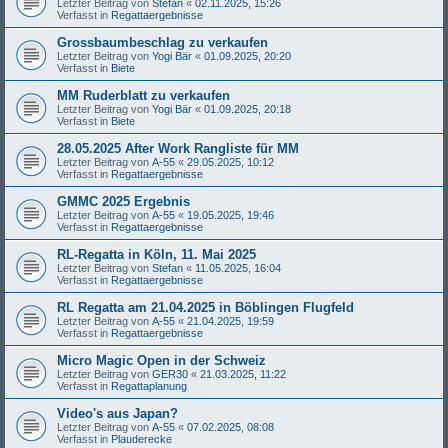
Letzter Beitrag von
Stefan
«
02.11.2025, 15:26
Verfasst in
Regattaergebnisse
Grossbaumbeschlag zu verkaufen
Letzter Beitrag von
Yogi Bär
«
01.09.2025, 20:20
Verfasst in
Biete
MM Ruderblatt zu verkaufen
Letzter Beitrag von
Yogi Bär
«
01.09.2025, 20:18
Verfasst in
Biete
28.05.2025 After Work Rangliste für MM
Letzter Beitrag von
A-55
«
29.05.2025, 10:12
Verfasst in
Regattaergebnisse
GMMC 2025 Ergebnis
Letzter Beitrag von
A-55
«
19.05.2025, 19:46
Verfasst in
Regattaergebnisse
RL-Regatta in Köln, 11. Mai 2025
Letzter Beitrag von
Stefan
«
11.05.2025, 16:04
Verfasst in
Regattaergebnisse
RL Regatta am 21.04.2025 in Böblingen Flugfeld
Letzter Beitrag von
A-55
«
21.04.2025, 19:59
Verfasst in
Regattaergebnisse
Micro Magic Open in der Schweiz
Letzter Beitrag von
GER30
«
21.03.2025, 11:22
Verfasst in
Regattaplanung
Video's aus Japan?
Letzter Beitrag von
A-55
«
07.02.2025, 08:08
Verfasst in
Plauderecke