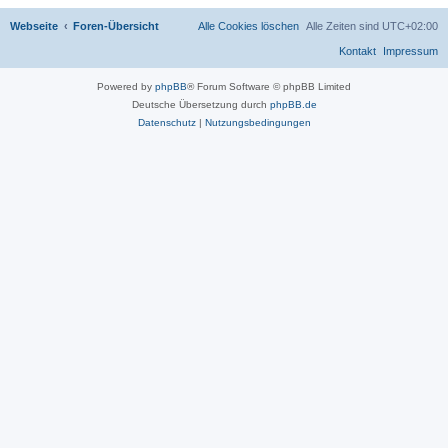
Webseite
Foren-Übersicht
Alle Cookies löschen
Alle Zeiten sind
UTC+02:00
Kontakt
Impressum
Powered by
phpBB
® Forum Software © phpBB Limited
Deutsche Übersetzung durch
phpBB.de
Datenschutz
|
Nutzungsbedingungen