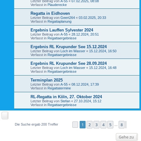
Letzter Beitrag von
A-55
«
07.02.2025, 08:08
Verfasst in
Plauderecke
Regatta in Eidhoven
Letzter Beitrag von
Geert264
«
03.02.2025, 20:33
Verfasst in
Regattaplanung
Ergebnis Lauffen Sylvester 2024
Letzter Beitrag von
A-55
«
28.12.2024, 20:51
Verfasst in
Regattaergebnisse
Ergebnis RL Krupunder See 15.12.2024
Letzter Beitrag von
Loch im Wasser
«
15.12.2024, 16:50
Verfasst in
Regattaergebnisse
Ergebnis RL Krupunder See 28.09.2024
Letzter Beitrag von
Loch im Wasser
«
15.12.2024, 16:48
Verfasst in
Regattaergebnisse
Terminplan 2025
Letzter Beitrag von
A-55
«
08.12.2024, 17:39
Verfasst in
Regattatermine
RL-Regatta in Köln, 27. Oktober 2024
Letzter Beitrag von
Stefan
«
27.10.2024, 15:12
Verfasst in
Regattaergebnisse
1
2
3
4
5
8
Seite
1
von
8
Nächst
Die Suche ergab 200 Treffer
…
Gehe zu