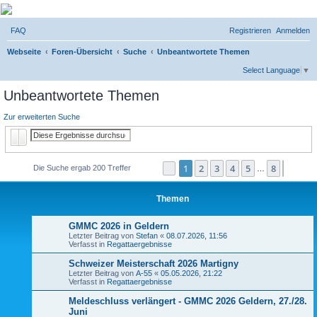
Micro Magic Forum
FAQ
Registrieren
Anmelden
Deutschland
S
Webseite
Foren-Übersicht
Suche
Unbeantwortete Themen
u
Select Language
▼
c
Unbeantwortete Themen
h
Zur erweiterten Suche
e
Suche
Erweiterte Suche
1
2
3
4
5
8
Seite
1
von
8
Nächst
Die Suche ergab 200 Treffer
…
Themen
GMMC 2026 in Geldern
Letzter Beitrag von
Stefan
«
08.07.2026, 11:56
Verfasst in
Regattaergebnisse
Schweizer Meisterschaft 2026 Martigny
Letzter Beitrag von
A-55
«
05.05.2026, 21:22
Verfasst in
Regattaergebnisse
Meldeschluss verlängert - GMMC 2026 Geldern, 27./28.
Juni