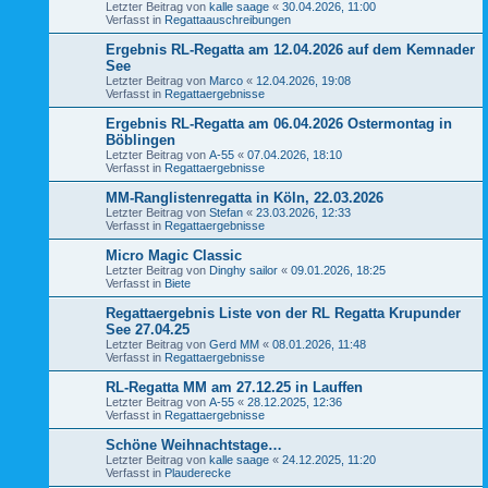
Letzter Beitrag von
kalle saage
«
30.04.2026, 11:00
Verfasst in
Regattaauschreibungen
Ergebnis RL-Regatta am 12.04.2026 auf dem Kemnader
See
Letzter Beitrag von
Marco
«
12.04.2026, 19:08
Verfasst in
Regattaergebnisse
Ergebnis RL-Regatta am 06.04.2026 Ostermontag in
Böblingen
Letzter Beitrag von
A-55
«
07.04.2026, 18:10
Verfasst in
Regattaergebnisse
MM-Ranglistenregatta in Köln, 22.03.2026
Letzter Beitrag von
Stefan
«
23.03.2026, 12:33
Verfasst in
Regattaergebnisse
Micro Magic Classic
Letzter Beitrag von
Dinghy sailor
«
09.01.2026, 18:25
Verfasst in
Biete
Regattaergebnis Liste von der RL Regatta Krupunder
See 27.04.25
Letzter Beitrag von
Gerd MM
«
08.01.2026, 11:48
Verfasst in
Regattaergebnisse
RL-Regatta MM am 27.12.25 in Lauffen
Letzter Beitrag von
A-55
«
28.12.2025, 12:36
Verfasst in
Regattaergebnisse
Schöne Weihnachtstage…
Letzter Beitrag von
kalle saage
«
24.12.2025, 11:20
Verfasst in
Plauderecke