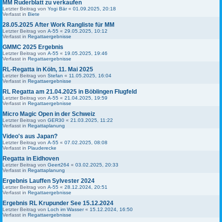
MM Ruderblatt zu verkaufen
Letzter Beitrag von
Yogi Bär
«
01.09.2025, 20:18
Verfasst in
Biete
28.05.2025 After Work Rangliste für MM
Letzter Beitrag von
A-55
«
29.05.2025, 10:12
Verfasst in
Regattaergebnisse
GMMC 2025 Ergebnis
Letzter Beitrag von
A-55
«
19.05.2025, 19:46
Verfasst in
Regattaergebnisse
RL-Regatta in Köln, 11. Mai 2025
Letzter Beitrag von
Stefan
«
11.05.2025, 16:04
Verfasst in
Regattaergebnisse
RL Regatta am 21.04.2025 in Böblingen Flugfeld
Letzter Beitrag von
A-55
«
21.04.2025, 19:59
Verfasst in
Regattaergebnisse
Micro Magic Open in der Schweiz
Letzter Beitrag von
GER30
«
21.03.2025, 11:22
Verfasst in
Regattaplanung
Video's aus Japan?
Letzter Beitrag von
A-55
«
07.02.2025, 08:08
Verfasst in
Plauderecke
Regatta in Eidhoven
Letzter Beitrag von
Geert264
«
03.02.2025, 20:33
Verfasst in
Regattaplanung
Ergebnis Lauffen Sylvester 2024
Letzter Beitrag von
A-55
«
28.12.2024, 20:51
Verfasst in
Regattaergebnisse
Ergebnis RL Krupunder See 15.12.2024
Letzter Beitrag von
Loch im Wasser
«
15.12.2024, 16:50
Verfasst in
Regattaergebnisse