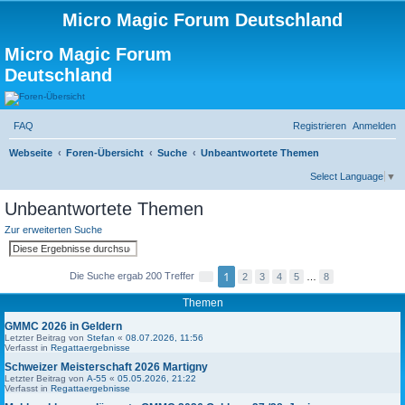
Micro Magic Forum Deutschland
Micro Magic Forum
Deutschland
FAQ
Registrieren
Anmelden
S
Webseite
Foren-Übersicht
Suche
Unbeantwortete Themen
u
Select Language
▼
c
Unbeantwortete Themen
h
Zur erweiterten Suche
e
S
E
u
r
c
w
1
Die Suche ergab 200 Treffer
2
3
4
5
…
8
h
e
S
N
e
i
e
ä
t
i
c
Themen
e
t
h
r
e
s
GMMC 2026 in Geldern
t
1
t
Letzter Beitrag von
Stefan
«
08.07.2026, 11:56
e
v
e
Verfasst in
Regattaergebnisse
S
o
u
n
Schweizer Meisterschaft 2026 Martigny
c
8
Letzter Beitrag von
A-55
«
05.05.2026, 21:22
h
Verfasst in
Regattaergebnisse
e