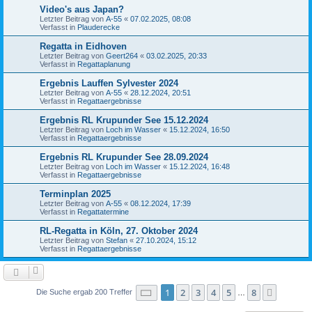
Video's aus Japan?
Letzter Beitrag von
A-55
«
07.02.2025, 08:08
Verfasst in
Plauderecke
Regatta in Eidhoven
Letzter Beitrag von
Geert264
«
03.02.2025, 20:33
Verfasst in
Regattaplanung
Ergebnis Lauffen Sylvester 2024
Letzter Beitrag von
A-55
«
28.12.2024, 20:51
Verfasst in
Regattaergebnisse
Ergebnis RL Krupunder See 15.12.2024
Letzter Beitrag von
Loch im Wasser
«
15.12.2024, 16:50
Verfasst in
Regattaergebnisse
Ergebnis RL Krupunder See 28.09.2024
Letzter Beitrag von
Loch im Wasser
«
15.12.2024, 16:48
Verfasst in
Regattaergebnisse
Terminplan 2025
Letzter Beitrag von
A-55
«
08.12.2024, 17:39
Verfasst in
Regattatermine
RL-Regatta in Köln, 27. Oktober 2024
Letzter Beitrag von
Stefan
«
27.10.2024, 15:12
Verfasst in
Regattaergebnisse
Seite
1
von
8
1
2
3
4
5
8
Nächst
Die Suche ergab 200 Treffer
…