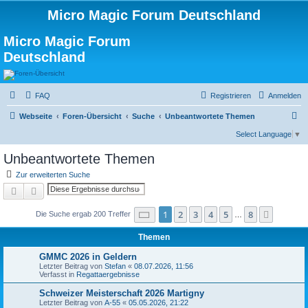
Micro Magic Forum Deutschland
Micro Magic Forum
Deutschland
FAQ
Registrieren
Anmelden
S
Webseite
Foren-Übersicht
Suche
Unbeantwortete Themen
u
Select Language
▼
c
Unbeantwortete Themen
h
Zur erweiterten Suche
e
Suche
Erweiterte Suche
Seite
1
von
8
1
2
3
4
5
8
Nächst
Die Suche ergab 200 Treffer
…
Themen
GMMC 2026 in Geldern
Letzter Beitrag von
Stefan
«
08.07.2026, 11:56
Verfasst in
Regattaergebnisse
Schweizer Meisterschaft 2026 Martigny
Letzter Beitrag von
A-55
«
05.05.2026, 21:22