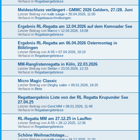
Verfasst in
Regattaergebnisse
Meldeschluss verlängert - GMMC 2026 Geldern, 27./28. Juni
Letzter Beitrag von
kalle saage
«
30.04.2026, 11:00
Verfasst in
Regattaauschreibungen
Ergebnis RL-Regatta am 12.04.2026 auf dem Kemnader See
Letzter Beitrag von
Marco
«
12.04.2026, 19:08
Verfasst in
Regattaergebnisse
Ergebnis RL-Regatta am 06.04.2026 Ostermontag in
Böblingen
Letzter Beitrag von
A-55
«
07.04.2026, 18:10
Verfasst in
Regattaergebnisse
MM-Ranglistenregatta in Köln, 22.03.2026
Letzter Beitrag von
Stefan
«
23.03.2026, 12:33
Verfasst in
Regattaergebnisse
Micro Magic Classic
Letzter Beitrag von
Dinghy sailor
«
09.01.2026, 18:25
Verfasst in
Biete
Regattaergebnis Liste von der RL Regatta Krupunder See
27.04.25
Letzter Beitrag von
Gerd MM
«
08.01.2026, 11:48
Verfasst in
Regattaergebnisse
RL-Regatta MM am 27.12.25 in Lauffen
Letzter Beitrag von
A-55
«
28.12.2025, 12:36
Verfasst in
Regattaergebnisse
Schöne Weihnachtstage…
Letzter Beitrag von
kalle saage
«
24.12.2025, 11:20