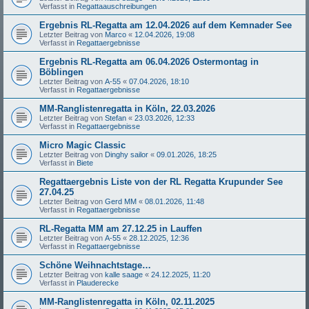
Verfasst in
Regattaauschreibungen
Ergebnis RL-Regatta am 12.04.2026 auf dem Kemnader See
Letzter Beitrag von
Marco
«
12.04.2026, 19:08
Verfasst in
Regattaergebnisse
Ergebnis RL-Regatta am 06.04.2026 Ostermontag in
Böblingen
Letzter Beitrag von
A-55
«
07.04.2026, 18:10
Verfasst in
Regattaergebnisse
MM-Ranglistenregatta in Köln, 22.03.2026
Letzter Beitrag von
Stefan
«
23.03.2026, 12:33
Verfasst in
Regattaergebnisse
Micro Magic Classic
Letzter Beitrag von
Dinghy sailor
«
09.01.2026, 18:25
Verfasst in
Biete
Regattaergebnis Liste von der RL Regatta Krupunder See
27.04.25
Letzter Beitrag von
Gerd MM
«
08.01.2026, 11:48
Verfasst in
Regattaergebnisse
RL-Regatta MM am 27.12.25 in Lauffen
Letzter Beitrag von
A-55
«
28.12.2025, 12:36
Verfasst in
Regattaergebnisse
Schöne Weihnachtstage…
Letzter Beitrag von
kalle saage
«
24.12.2025, 11:20
Verfasst in
Plauderecke
MM-Ranglistenregatta in Köln, 02.11.2025