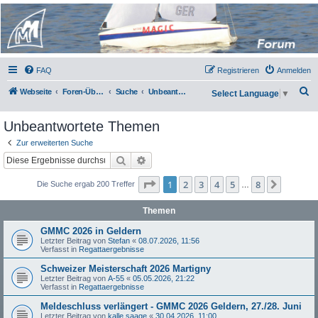
Micro Magic Forum
Deutschland
FAQ
Registrieren
Anmelden
S
Webseite
Foren-Übersicht
Suche
Unbeantwortete Themen
Select Language
▼
u
Unbeantwortete Themen
c
h
Zur erweiterten Suche
Suche
Erweiterte Suche
e
Seite
1
von
8
1
2
3
4
5
8
Nächst
Die Suche ergab 200 Treffer
…
Themen
GMMC 2026 in Geldern
Letzter Beitrag von
Stefan
«
08.07.2026, 11:56
Verfasst in
Regattaergebnisse
Schweizer Meisterschaft 2026 Martigny
Letzter Beitrag von
A-55
«
05.05.2026, 21:22
Verfasst in
Regattaergebnisse
Meldeschluss verlängert - GMMC 2026 Geldern, 27./28. Juni
Letzter Beitrag von
kalle saage
«
30.04.2026, 11:00