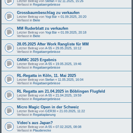
Letzter Beitrag von
Stefan
«
02.11.2025, 15:26
Verfasst in
Regattaergebnisse
Grossbaumbeschlag zu verkaufen
Letzter Beitrag von
Yogi Bär
«
01.09.2025, 20:20
Verfasst in
Biete
MM Ruderblatt zu verkaufen
Letzter Beitrag von
Yogi Bär
«
01.09.2025, 20:18
Verfasst in
Biete
28.05.2025 After Work Rangliste für MM
Letzter Beitrag von
A-55
«
29.05.2025, 10:12
Verfasst in
Regattaergebnisse
GMMC 2025 Ergebnis
Letzter Beitrag von
A-55
«
19.05.2025, 19:46
Verfasst in
Regattaergebnisse
RL-Regatta in Köln, 11. Mai 2025
Letzter Beitrag von
Stefan
«
11.05.2025, 16:04
Verfasst in
Regattaergebnisse
RL Regatta am 21.04.2025 in Böblingen Flugfeld
Letzter Beitrag von
A-55
«
21.04.2025, 19:59
Verfasst in
Regattaergebnisse
Micro Magic Open in der Schweiz
Letzter Beitrag von
GER30
«
21.03.2025, 11:22
Verfasst in
Regattaplanung
Video's aus Japan?
Letzter Beitrag von
A-55
«
07.02.2025, 08:08
Verfasst in
Plauderecke