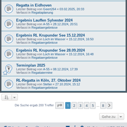
Regatta in Eidhoven
Letzter Beitrag von
Geert264
«
03.02.2025, 20:33
Verfasst in
Regattaplanung
Ergebnis Lauffen Sylvester 2024
Letzter Beitrag von
A-55
«
28.12.2024, 20:51
Verfasst in
Regattaergebnisse
Ergebnis RL Krupunder See 15.12.2024
Letzter Beitrag von
Loch im Wasser
«
15.12.2024, 16:50
Verfasst in
Regattaergebnisse
Ergebnis RL Krupunder See 28.09.2024
Letzter Beitrag von
Loch im Wasser
«
15.12.2024, 16:48
Verfasst in
Regattaergebnisse
Terminplan 2025
Letzter Beitrag von
A-55
«
08.12.2024, 17:39
Verfasst in
Regattatermine
RL-Regatta in Köln, 27. Oktober 2024
Letzter Beitrag von
Stefan
«
27.10.2024, 15:12
Verfasst in
Regattaergebnisse
Seite
1
von
8
1
2
3
4
5
8
Nächst
Die Suche ergab 200 Treffer
…
Gehe zu