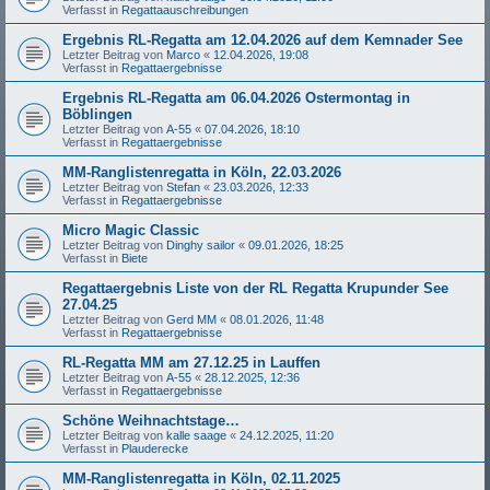
Verfasst in
Regattaauschreibungen
Ergebnis RL-Regatta am 12.04.2026 auf dem Kemnader See
Letzter Beitrag von
Marco
«
12.04.2026, 19:08
Verfasst in
Regattaergebnisse
Ergebnis RL-Regatta am 06.04.2026 Ostermontag in
Böblingen
Letzter Beitrag von
A-55
«
07.04.2026, 18:10
Verfasst in
Regattaergebnisse
MM-Ranglistenregatta in Köln, 22.03.2026
Letzter Beitrag von
Stefan
«
23.03.2026, 12:33
Verfasst in
Regattaergebnisse
Micro Magic Classic
Letzter Beitrag von
Dinghy sailor
«
09.01.2026, 18:25
Verfasst in
Biete
Regattaergebnis Liste von der RL Regatta Krupunder See
27.04.25
Letzter Beitrag von
Gerd MM
«
08.01.2026, 11:48
Verfasst in
Regattaergebnisse
RL-Regatta MM am 27.12.25 in Lauffen
Letzter Beitrag von
A-55
«
28.12.2025, 12:36
Verfasst in
Regattaergebnisse
Schöne Weihnachtstage…
Letzter Beitrag von
kalle saage
«
24.12.2025, 11:20
Verfasst in
Plauderecke
MM-Ranglistenregatta in Köln, 02.11.2025