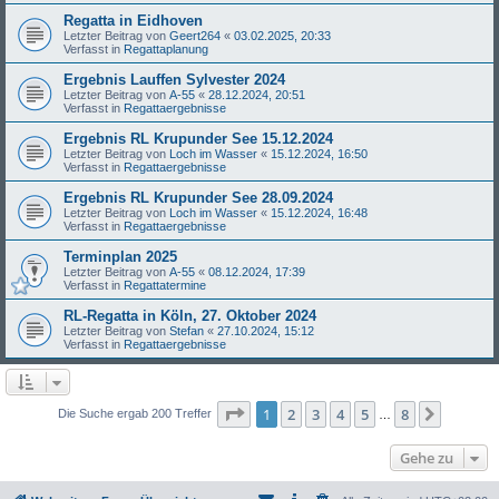
Regatta in Eidhoven
Letzter Beitrag von
Geert264
«
03.02.2025, 20:33
Verfasst in
Regattaplanung
Ergebnis Lauffen Sylvester 2024
Letzter Beitrag von
A-55
«
28.12.2024, 20:51
Verfasst in
Regattaergebnisse
Ergebnis RL Krupunder See 15.12.2024
Letzter Beitrag von
Loch im Wasser
«
15.12.2024, 16:50
Verfasst in
Regattaergebnisse
Ergebnis RL Krupunder See 28.09.2024
Letzter Beitrag von
Loch im Wasser
«
15.12.2024, 16:48
Verfasst in
Regattaergebnisse
Terminplan 2025
Letzter Beitrag von
A-55
«
08.12.2024, 17:39
Verfasst in
Regattatermine
RL-Regatta in Köln, 27. Oktober 2024
Letzter Beitrag von
Stefan
«
27.10.2024, 15:12
Verfasst in
Regattaergebnisse
Seite
1
von
8
1
2
3
4
5
8
Nächst
Die Suche ergab 200 Treffer
…
Gehe zu