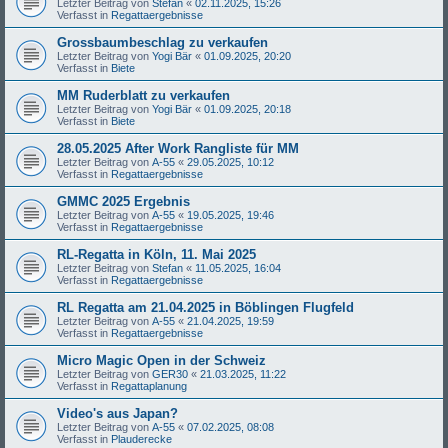
Letzter Beitrag von
Stefan
«
02.11.2025, 15:26
Verfasst in
Regattaergebnisse
Grossbaumbeschlag zu verkaufen
Letzter Beitrag von
Yogi Bär
«
01.09.2025, 20:20
Verfasst in
Biete
MM Ruderblatt zu verkaufen
Letzter Beitrag von
Yogi Bär
«
01.09.2025, 20:18
Verfasst in
Biete
28.05.2025 After Work Rangliste für MM
Letzter Beitrag von
A-55
«
29.05.2025, 10:12
Verfasst in
Regattaergebnisse
GMMC 2025 Ergebnis
Letzter Beitrag von
A-55
«
19.05.2025, 19:46
Verfasst in
Regattaergebnisse
RL-Regatta in Köln, 11. Mai 2025
Letzter Beitrag von
Stefan
«
11.05.2025, 16:04
Verfasst in
Regattaergebnisse
RL Regatta am 21.04.2025 in Böblingen Flugfeld
Letzter Beitrag von
A-55
«
21.04.2025, 19:59
Verfasst in
Regattaergebnisse
Micro Magic Open in der Schweiz
Letzter Beitrag von
GER30
«
21.03.2025, 11:22
Verfasst in
Regattaplanung
Video's aus Japan?
Letzter Beitrag von
A-55
«
07.02.2025, 08:08
Verfasst in
Plauderecke