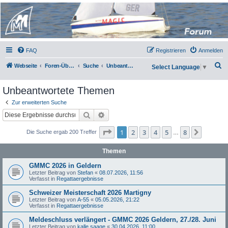
Micro Magic Forum
Deutschland
FAQ
Registrieren
Anmelden
S
Webseite
Foren-Übersicht
Suche
Unbeantwortete Themen
Select Language
▼
u
Unbeantwortete Themen
c
h
Zur erweiterten Suche
Suche
Erweiterte Suche
e
Seite
1
von
8
1
2
3
4
5
8
Nächst
Die Suche ergab 200 Treffer
…
Themen
GMMC 2026 in Geldern
Letzter Beitrag von
Stefan
«
08.07.2026, 11:56
Verfasst in
Regattaergebnisse
Schweizer Meisterschaft 2026 Martigny
Letzter Beitrag von
A-55
«
05.05.2026, 21:22
Verfasst in
Regattaergebnisse
Meldeschluss verlängert - GMMC 2026 Geldern, 27./28. Juni
Letzter Beitrag von
kalle saage
«
30.04.2026, 11:00