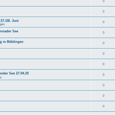
0
0
27./28. Juni
0
ngen
emnader See
0
g in Böblingen
0
0
0
under See 27.04.25
0
se
0
0
0