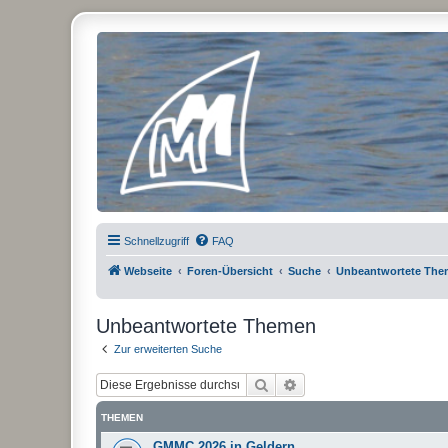
Micro Magic Forum Deutschland
Schnellzugriff
FAQ
Webseite
Foren-Übersicht
Suche
Unbeantwortete Th
Unbeantwortete Themen
Zur erweiterten Suche
Suche
Erweiterte Suche
THEMEN
GMMC 2026 in Geldern