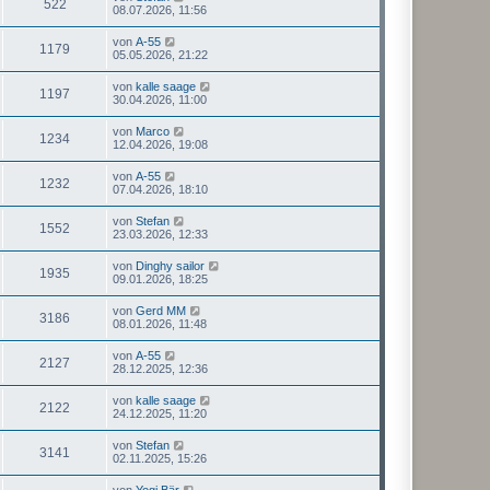
522
08.07.2026, 11:56
von
A-55
1179
05.05.2026, 21:22
von
kalle saage
1197
30.04.2026, 11:00
von
Marco
1234
12.04.2026, 19:08
von
A-55
1232
07.04.2026, 18:10
von
Stefan
1552
23.03.2026, 12:33
von
Dinghy sailor
1935
09.01.2026, 18:25
von
Gerd MM
3186
08.01.2026, 11:48
von
A-55
2127
28.12.2025, 12:36
von
kalle saage
2122
24.12.2025, 11:20
von
Stefan
3141
02.11.2025, 15:26
von
Yogi Bär