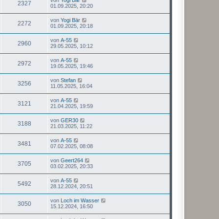
2327
01.09.2025, 20:20
von
Yogi Bär
2272
01.09.2025, 20:18
von
A-55
2960
29.05.2025, 10:12
von
A-55
2972
19.05.2025, 19:46
von
Stefan
3256
11.05.2025, 16:04
von
A-55
3121
21.04.2025, 19:59
von
GER30
3188
21.03.2025, 11:22
von
A-55
3481
07.02.2025, 08:08
von
Geert264
3705
03.02.2025, 20:33
von
A-55
5492
28.12.2024, 20:51
von
Loch im Wasser
3050
15.12.2024, 16:50