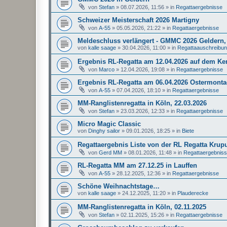
von
Stefan
»
08.07.2026, 11:56
» in
Regattaergebnisse
Schweizer Meisterschaft 2026 Martigny
von
A-55
»
05.05.2026, 21:22
» in
Regattaergebnisse
Meldeschluss verlängert - GMMC 2026 Geldern, 
von
kalle saage
»
30.04.2026, 11:00
» in
Regattaauschreibu
Ergebnis RL-Regatta am 12.04.2026 auf dem K
von
Marco
»
12.04.2026, 19:08
» in
Regattaergebnisse
Ergebnis RL-Regatta am 06.04.2026 Ostermonta
von
A-55
»
07.04.2026, 18:10
» in
Regattaergebnisse
MM-Ranglistenregatta in Köln, 22.03.2026
von
Stefan
»
23.03.2026, 12:33
» in
Regattaergebnisse
Micro Magic Classic
von
Dinghy sailor
»
09.01.2026, 18:25
» in
Biete
Regattaergebnis Liste von der RL Regatta Krup
von
Gerd MM
»
08.01.2026, 11:48
» in
Regattaergebnis
RL-Regatta MM am 27.12.25 in Lauffen
von
A-55
»
28.12.2025, 12:36
» in
Regattaergebnisse
Schöne Weihnachtstage…
von
kalle saage
»
24.12.2025, 11:20
» in
Plauderecke
MM-Ranglistenregatta in Köln, 02.11.2025
von
Stefan
»
02.11.2025, 15:26
» in
Regattaergebnisse