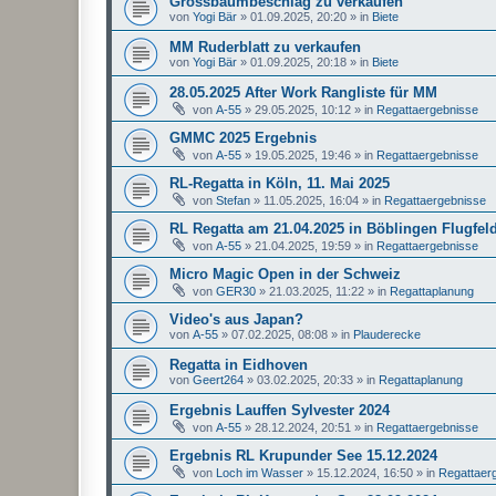
Grossbaumbeschlag zu verkaufen
von
Yogi Bär
»
01.09.2025, 20:20
» in
Biete
MM Ruderblatt zu verkaufen
von
Yogi Bär
»
01.09.2025, 20:18
» in
Biete
28.05.2025 After Work Rangliste für MM
von
A-55
»
29.05.2025, 10:12
» in
Regattaergebnisse
GMMC 2025 Ergebnis
von
A-55
»
19.05.2025, 19:46
» in
Regattaergebnisse
RL-Regatta in Köln, 11. Mai 2025
von
Stefan
»
11.05.2025, 16:04
» in
Regattaergebnisse
RL Regatta am 21.04.2025 in Böblingen Flugfel
von
A-55
»
21.04.2025, 19:59
» in
Regattaergebnisse
Micro Magic Open in der Schweiz
von
GER30
»
21.03.2025, 11:22
» in
Regattaplanung
Video's aus Japan?
von
A-55
»
07.02.2025, 08:08
» in
Plauderecke
Regatta in Eidhoven
von
Geert264
»
03.02.2025, 20:33
» in
Regattaplanung
Ergebnis Lauffen Sylvester 2024
von
A-55
»
28.12.2024, 20:51
» in
Regattaergebnisse
Ergebnis RL Krupunder See 15.12.2024
von
Loch im Wasser
»
15.12.2024, 16:50
» in
Regattaer