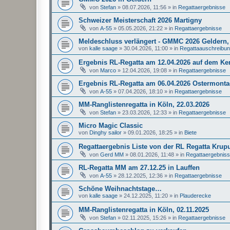
von
Stefan
»
08.07.2026, 11:56
» in
Regattaergebnisse
Schweizer Meisterschaft 2026 Martigny
von
A-55
»
05.05.2026, 21:22
» in
Regattaergebnisse
Meldeschluss verlängert - GMMC 2026 Geldern, 
von
kalle saage
»
30.04.2026, 11:00
» in
Regattaauschreibu
Ergebnis RL-Regatta am 12.04.2026 auf dem K
von
Marco
»
12.04.2026, 19:08
» in
Regattaergebnisse
Ergebnis RL-Regatta am 06.04.2026 Ostermonta
von
A-55
»
07.04.2026, 18:10
» in
Regattaergebnisse
MM-Ranglistenregatta in Köln, 22.03.2026
von
Stefan
»
23.03.2026, 12:33
» in
Regattaergebnisse
Micro Magic Classic
von
Dinghy sailor
»
09.01.2026, 18:25
» in
Biete
Regattaergebnis Liste von der RL Regatta Krup
von
Gerd MM
»
08.01.2026, 11:48
» in
Regattaergebnis
RL-Regatta MM am 27.12.25 in Lauffen
von
A-55
»
28.12.2025, 12:36
» in
Regattaergebnisse
Schöne Weihnachtstage…
von
kalle saage
»
24.12.2025, 11:20
» in
Plauderecke
MM-Ranglistenregatta in Köln, 02.11.2025
von
Stefan
»
02.11.2025, 15:26
» in
Regattaergebnisse