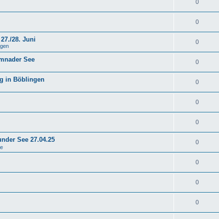
0
0
27./28. Juni
0
ngen
emnader See
0
g in Böblingen
0
0
0
under See 27.04.25
0
se
0
0
0