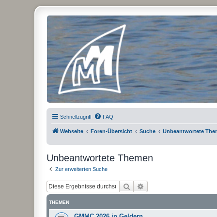
Micro Magic Forum Deutschland
Schnellzugriff
FAQ
Webseite
Foren-Übersicht
Suche
Unbeantwortete Th
Unbeantwortete Themen
Zur erweiterten Suche
Suche
Erweiterte Suche
THEMEN
GMMC 2026 in Geldern