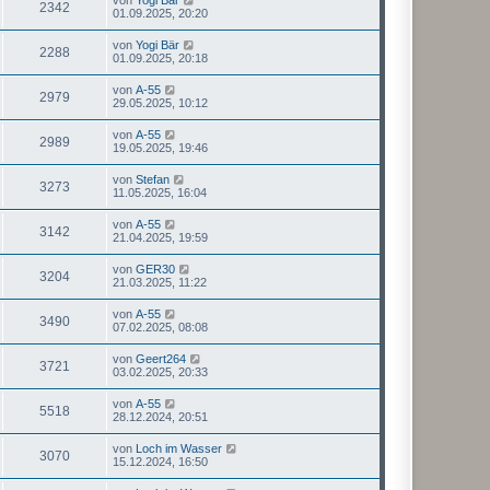
2342
01.09.2025, 20:20
von
Yogi Bär
2288
01.09.2025, 20:18
von
A-55
2979
29.05.2025, 10:12
von
A-55
2989
19.05.2025, 19:46
von
Stefan
3273
11.05.2025, 16:04
von
A-55
3142
21.04.2025, 19:59
von
GER30
3204
21.03.2025, 11:22
von
A-55
3490
07.02.2025, 08:08
von
Geert264
3721
03.02.2025, 20:33
von
A-55
5518
28.12.2024, 20:51
von
Loch im Wasser
3070
15.12.2024, 16:50