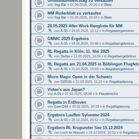
Grossbaumbeschlag zu verkaufen
von
Yogi Bär
»
01.09.2025, 20:20
» in
Biete
MM Ruderblatt zu verkaufen
von
Yogi Bär
»
01.09.2025, 20:18
» in
Biete
28.05.2025 After Work Rangliste für MM
von
A-55
»
29.05.2025, 10:12
» in
Regattaergebnisse
GMMC 2025 Ergebnis
von
A-55
»
19.05.2025, 19:46
» in
Regattaergebnisse
RL-Regatta in Köln, 11. Mai 2025
von
Stefan
»
11.05.2025, 16:04
» in
Regattaergebnisse
RL Regatta am 21.04.2025 in Böblingen Flugfel
von
A-55
»
21.04.2025, 19:59
» in
Regattaergebnisse
Micro Magic Open in der Schweiz
von
GER30
»
21.03.2025, 11:22
» in
Regattaplanung
Video's aus Japan?
von
A-55
»
07.02.2025, 08:08
» in
Plauderecke
Regatta in Eidhoven
von
Geert264
»
03.02.2025, 20:33
» in
Regattaplanung
Ergebnis Lauffen Sylvester 2024
von
A-55
»
28.12.2024, 20:51
» in
Regattaergebnisse
Ergebnis RL Krupunder See 15.12.2024
von
Loch im Wasser
»
15.12.2024, 16:50
» in
Regattaer