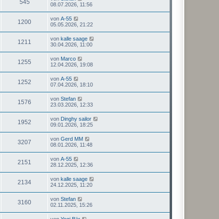
545
08.07.2026, 11:56
von
A-55
1200
05.05.2026, 21:22
von
kalle saage
1211
30.04.2026, 11:00
von
Marco
1255
12.04.2026, 19:08
von
A-55
1252
07.04.2026, 18:10
von
Stefan
1576
23.03.2026, 12:33
von
Dinghy sailor
1952
09.01.2026, 18:25
von
Gerd MM
3207
08.01.2026, 11:48
von
A-55
2151
28.12.2025, 12:36
von
kalle saage
2134
24.12.2025, 11:20
von
Stefan
3160
02.11.2025, 15:26
von
Yogi Bär