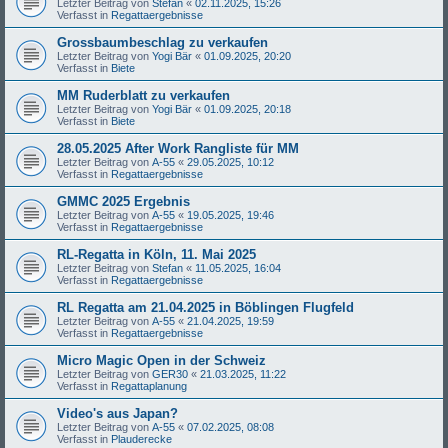
Letzter Beitrag von
Stefan
«
02.11.2025, 15:26
Verfasst in
Regattaergebnisse
Grossbaumbeschlag zu verkaufen
Letzter Beitrag von
Yogi Bär
«
01.09.2025, 20:20
Verfasst in
Biete
MM Ruderblatt zu verkaufen
Letzter Beitrag von
Yogi Bär
«
01.09.2025, 20:18
Verfasst in
Biete
28.05.2025 After Work Rangliste für MM
Letzter Beitrag von
A-55
«
29.05.2025, 10:12
Verfasst in
Regattaergebnisse
GMMC 2025 Ergebnis
Letzter Beitrag von
A-55
«
19.05.2025, 19:46
Verfasst in
Regattaergebnisse
RL-Regatta in Köln, 11. Mai 2025
Letzter Beitrag von
Stefan
«
11.05.2025, 16:04
Verfasst in
Regattaergebnisse
RL Regatta am 21.04.2025 in Böblingen Flugfeld
Letzter Beitrag von
A-55
«
21.04.2025, 19:59
Verfasst in
Regattaergebnisse
Micro Magic Open in der Schweiz
Letzter Beitrag von
GER30
«
21.03.2025, 11:22
Verfasst in
Regattaplanung
Video's aus Japan?
Letzter Beitrag von
A-55
«
07.02.2025, 08:08
Verfasst in
Plauderecke