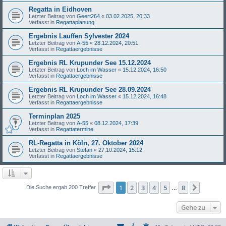
Regatta in Eidhoven
Letzter Beitrag von
Geert264
«
03.02.2025, 20:33
Verfasst in
Regattaplanung
Ergebnis Lauffen Sylvester 2024
Letzter Beitrag von
A-55
«
28.12.2024, 20:51
Verfasst in
Regattaergebnisse
Ergebnis RL Krupunder See 15.12.2024
Letzter Beitrag von
Loch im Wasser
«
15.12.2024, 16:50
Verfasst in
Regattaergebnisse
Ergebnis RL Krupunder See 28.09.2024
Letzter Beitrag von
Loch im Wasser
«
15.12.2024, 16:48
Verfasst in
Regattaergebnisse
Terminplan 2025
Letzter Beitrag von
A-55
«
08.12.2024, 17:39
Verfasst in
Regattatermine
RL-Regatta in Köln, 27. Oktober 2024
Letzter Beitrag von
Stefan
«
27.10.2024, 15:12
Verfasst in
Regattaergebnisse
Seite
1
von
8
1
2
3
4
5
8
Nächst
Die Suche ergab 200 Treffer
…
Gehe zu