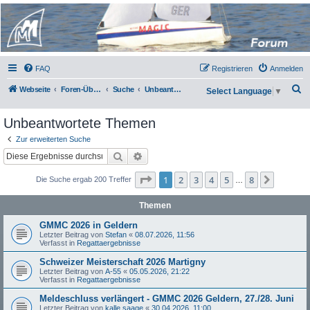
Micro Magic Forum
Deutschland
FAQ
Registrieren
Anmelden
S
Webseite
Foren-Übersicht
Suche
Unbeantwortete Themen
Select Language
▼
u
Unbeantwortete Themen
c
h
Zur erweiterten Suche
Suche
Erweiterte Suche
e
Seite
1
von
8
1
2
3
4
5
8
Nächst
Die Suche ergab 200 Treffer
…
Themen
GMMC 2026 in Geldern
Letzter Beitrag von
Stefan
«
08.07.2026, 11:56
Verfasst in
Regattaergebnisse
Schweizer Meisterschaft 2026 Martigny
Letzter Beitrag von
A-55
«
05.05.2026, 21:22
Verfasst in
Regattaergebnisse
Meldeschluss verlängert - GMMC 2026 Geldern, 27./28. Juni
Letzter Beitrag von
kalle saage
«
30.04.2026, 11:00