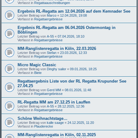
Verfasst in
Regattaauschreibungen
Ergebnis RL-Regatta am 12.04.2026 auf dem Kemnader See
Letzter Beitrag von
Marco
«
12.04.2026, 19:08
Verfasst in
Regattaergebnisse
Ergebnis RL-Regatta am 06.04.2026 Ostermontag in
Böblingen
Letzter Beitrag von
A-55
«
07.04.2026, 18:10
Verfasst in
Regattaergebnisse
MM-Ranglistenregatta in Köln, 22.03.2026
Letzter Beitrag von
Stefan
«
23.03.2026, 12:33
Verfasst in
Regattaergebnisse
Micro Magic Classic
Letzter Beitrag von
Dinghy sailor
«
09.01.2026, 18:25
Verfasst in
Biete
Regattaergebnis Liste von der RL Regatta Krupunder See
27.04.25
Letzter Beitrag von
Gerd MM
«
08.01.2026, 11:48
Verfasst in
Regattaergebnisse
RL-Regatta MM am 27.12.25 in Lauffen
Letzter Beitrag von
A-55
«
28.12.2025, 12:36
Verfasst in
Regattaergebnisse
Schöne Weihnachtstage…
Letzter Beitrag von
kalle saage
«
24.12.2025, 11:20
Verfasst in
Plauderecke
MM-Ranglistenregatta in Köln, 02.11.2025