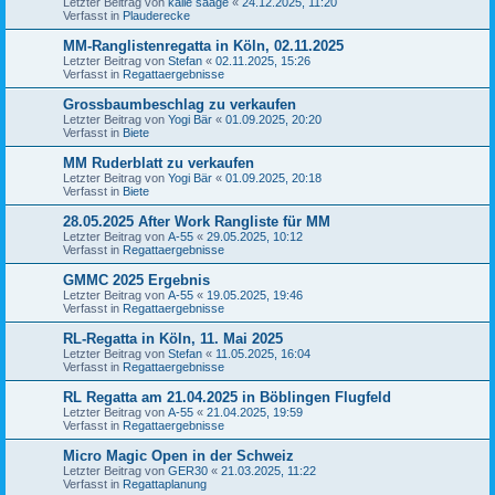
Letzter Beitrag von
kalle saage
«
24.12.2025, 11:20
Verfasst in
Plauderecke
MM-Ranglistenregatta in Köln, 02.11.2025
Letzter Beitrag von
Stefan
«
02.11.2025, 15:26
Verfasst in
Regattaergebnisse
Grossbaumbeschlag zu verkaufen
Letzter Beitrag von
Yogi Bär
«
01.09.2025, 20:20
Verfasst in
Biete
MM Ruderblatt zu verkaufen
Letzter Beitrag von
Yogi Bär
«
01.09.2025, 20:18
Verfasst in
Biete
28.05.2025 After Work Rangliste für MM
Letzter Beitrag von
A-55
«
29.05.2025, 10:12
Verfasst in
Regattaergebnisse
GMMC 2025 Ergebnis
Letzter Beitrag von
A-55
«
19.05.2025, 19:46
Verfasst in
Regattaergebnisse
RL-Regatta in Köln, 11. Mai 2025
Letzter Beitrag von
Stefan
«
11.05.2025, 16:04
Verfasst in
Regattaergebnisse
RL Regatta am 21.04.2025 in Böblingen Flugfeld
Letzter Beitrag von
A-55
«
21.04.2025, 19:59
Verfasst in
Regattaergebnisse
Micro Magic Open in der Schweiz
Letzter Beitrag von
GER30
«
21.03.2025, 11:22
Verfasst in
Regattaplanung