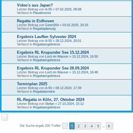
Video's aus Japan?
Letzter Beitrag von
A-55
«
07.02.2025, 08:08
Verfasst in
Plauderecke
Regatta in Eidhoven
Letzter Beitrag von
Geert264
«
03.02.2025, 20:33
Verfasst in
Regattaplanung
Ergebnis Lauffen Sylvester 2024
Letzter Beitrag von
A-55
«
28.12.2024, 20:51
Verfasst in
Regattaergebnisse
Ergebnis RL Krupunder See 15.12.2024
Letzter Beitrag von
Loch im Wasser
«
15.12.2024, 16:50
Verfasst in
Regattaergebnisse
Ergebnis RL Krupunder See 28.09.2024
Letzter Beitrag von
Loch im Wasser
«
15.12.2024, 16:48
Verfasst in
Regattaergebnisse
Terminplan 2025
Letzter Beitrag von
A-55
«
08.12.2024, 17:39
Verfasst in
Regattatermine
RL-Regatta in Köln, 27. Oktober 2024
Letzter Beitrag von
Stefan
«
27.10.2024, 15:12
Verfasst in
Regattaergebnisse
1
2
3
4
5
8
Seite
1
von
8
Nächste
Die Suche ergab 200 Treffer
…