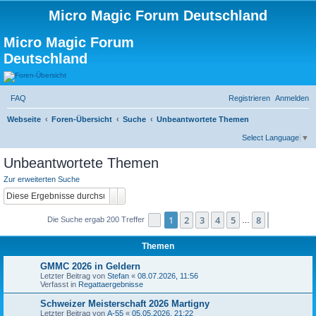
Micro Magic Forum Deutschland
Micro Magic Forum
Deutschland
FAQ
Registrieren
Anmelden
S
Webseite
Foren-Übersicht
Suche
Unbeantwortete Themen
u
Select Language
▼
c
Unbeantwortete Themen
h
Zur erweiterten Suche
e
Suche
Erweiterte Suche
1
2
3
4
5
8
Seite
1
von
8
Nächste
Die Suche ergab 200 Treffer
…
Themen
GMMC 2026 in Geldern
Letzter Beitrag von
Stefan
«
08.07.2026, 11:56
Verfasst in
Regattaergebnisse
Schweizer Meisterschaft 2026 Martigny
Letzter Beitrag von
A-55
«
05.05.2026, 21:22