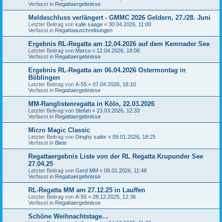
Verfasst in
Regattaergebnisse
Meldeschluss verlängert - GMMC 2026 Geldern, 27./28. Juni
Letzter Beitrag von
kalle saage
«
30.04.2026, 11:00
Verfasst in
Regattaauschreibungen
Ergebnis RL-Regatta am 12.04.2026 auf dem Kemnader See
Letzter Beitrag von
Marco
«
12.04.2026, 19:08
Verfasst in
Regattaergebnisse
Ergebnis RL-Regatta am 06.04.2026 Ostermontag in
Böblingen
Letzter Beitrag von
A-55
«
07.04.2026, 18:10
Verfasst in
Regattaergebnisse
MM-Ranglistenregatta in Köln, 22.03.2026
Letzter Beitrag von
Stefan
«
23.03.2026, 12:33
Verfasst in
Regattaergebnisse
Micro Magic Classic
Letzter Beitrag von
Dinghy sailor
«
09.01.2026, 18:25
Verfasst in
Biete
Regattaergebnis Liste von der RL Regatta Krupunder See
27.04.25
Letzter Beitrag von
Gerd MM
«
08.01.2026, 11:48
Verfasst in
Regattaergebnisse
RL-Regatta MM am 27.12.25 in Lauffen
Letzter Beitrag von
A-55
«
28.12.2025, 12:36
Verfasst in
Regattaergebnisse
Schöne Weihnachtstage…