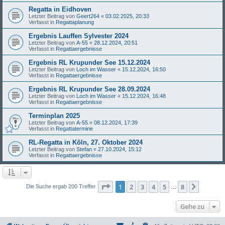
Regatta in Eidhoven
Letzter Beitrag von
Geert264
«
03.02.2025, 20:33
Verfasst in
Regattaplanung
Ergebnis Lauffen Sylvester 2024
Letzter Beitrag von
A-55
«
28.12.2024, 20:51
Verfasst in
Regattaergebnisse
Ergebnis RL Krupunder See 15.12.2024
Letzter Beitrag von
Loch im Wasser
«
15.12.2024, 16:50
Verfasst in
Regattaergebnisse
Ergebnis RL Krupunder See 28.09.2024
Letzter Beitrag von
Loch im Wasser
«
15.12.2024, 16:48
Verfasst in
Regattaergebnisse
Terminplan 2025
Letzter Beitrag von
A-55
«
08.12.2024, 17:39
Verfasst in
Regattatermine
RL-Regatta in Köln, 27. Oktober 2024
Letzter Beitrag von
Stefan
«
27.10.2024, 15:12
Verfasst in
Regattaergebnisse
Seite
1
von
8
1
2
3
4
5
8
Nächst
Die Suche ergab 200 Treffer
…
Gehe zu