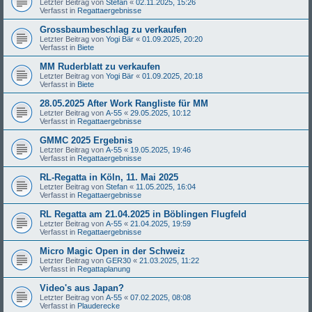
Letzter Beitrag von
Stefan
«
02.11.2025, 15:26
Verfasst in
Regattaergebnisse
Grossbaumbeschlag zu verkaufen
Letzter Beitrag von
Yogi Bär
«
01.09.2025, 20:20
Verfasst in
Biete
MM Ruderblatt zu verkaufen
Letzter Beitrag von
Yogi Bär
«
01.09.2025, 20:18
Verfasst in
Biete
28.05.2025 After Work Rangliste für MM
Letzter Beitrag von
A-55
«
29.05.2025, 10:12
Verfasst in
Regattaergebnisse
GMMC 2025 Ergebnis
Letzter Beitrag von
A-55
«
19.05.2025, 19:46
Verfasst in
Regattaergebnisse
RL-Regatta in Köln, 11. Mai 2025
Letzter Beitrag von
Stefan
«
11.05.2025, 16:04
Verfasst in
Regattaergebnisse
RL Regatta am 21.04.2025 in Böblingen Flugfeld
Letzter Beitrag von
A-55
«
21.04.2025, 19:59
Verfasst in
Regattaergebnisse
Micro Magic Open in der Schweiz
Letzter Beitrag von
GER30
«
21.03.2025, 11:22
Verfasst in
Regattaplanung
Video's aus Japan?
Letzter Beitrag von
A-55
«
07.02.2025, 08:08
Verfasst in
Plauderecke