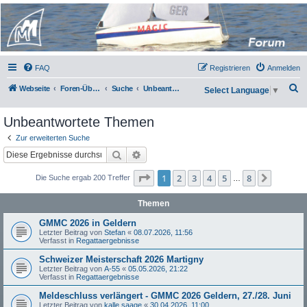
Micro Magic Forum
Deutschland
FAQ
Registrieren
Anmelden
S
Webseite
Foren-Übersicht
Suche
Unbeantwortete Themen
Select Language
▼
u
Unbeantwortete Themen
c
h
Zur erweiterten Suche
Suche
Erweiterte Suche
e
Seite
1
von
8
1
2
3
4
5
8
Nächst
Die Suche ergab 200 Treffer
…
Themen
GMMC 2026 in Geldern
Letzter Beitrag von
Stefan
«
08.07.2026, 11:56
Verfasst in
Regattaergebnisse
Schweizer Meisterschaft 2026 Martigny
Letzter Beitrag von
A-55
«
05.05.2026, 21:22
Verfasst in
Regattaergebnisse
Meldeschluss verlängert - GMMC 2026 Geldern, 27./28. Juni
Letzter Beitrag von
kalle saage
«
30.04.2026, 11:00