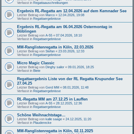
Verfasst in
Regattaauschreibungen
Ergebnis RL-Regatta am 12.04.2026 auf dem Kemnader See
Letzter Beitrag von
Marco
«
12.04.2026, 19:08
Verfasst in
Regattaergebnisse
Ergebnis RL-Regatta am 06.04.2026 Ostermontag in
Böblingen
Letzter Beitrag von
A-55
«
07.04.2026, 18:10
Verfasst in
Regattaergebnisse
MM-Ranglistenregatta in Köln, 22.03.2026
Letzter Beitrag von
Stefan
«
23.03.2026, 12:33
Verfasst in
Regattaergebnisse
Micro Magic Classic
Letzter Beitrag von
Dinghy sailor
«
09.01.2026, 18:25
Verfasst in
Biete
Regattaergebnis Liste von der RL Regatta Krupunder See
27.04.25
Letzter Beitrag von
Gerd MM
«
08.01.2026, 11:48
Verfasst in
Regattaergebnisse
RL-Regatta MM am 27.12.25 in Lauffen
Letzter Beitrag von
A-55
«
28.12.2025, 12:36
Verfasst in
Regattaergebnisse
Schöne Weihnachtstage…
Letzter Beitrag von
kalle saage
«
24.12.2025, 11:20
Verfasst in
Plauderecke
MM-Ranglistenregatta in Köln, 02.11.2025