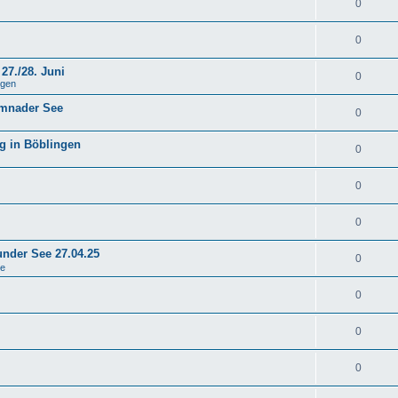
0
0
27./28. Juni
0
ngen
emnader See
0
g in Böblingen
0
0
0
under See 27.04.25
0
se
0
0
0