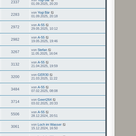
2337
01.09.2025, 20:20
von
Yogi Bär
2283
01.09.2025, 20:18
von
A-55
2972
29.05.2025, 10:12
von
A-55
2982
19.05.2025, 19:46
von
Stefan
3267
11.05.2025, 16:04
von
A-55
3132
21.04.2025, 19:59
von
GER30
3200
21.03.2025, 11:22
von
A-55
3484
07.02.2025, 08:08
von
Geert264
3714
03.02.2025, 20:33
von
A-55
5506
28.12.2024, 20:51
von
Loch im Wasser
3061
15.12.2024, 16:50