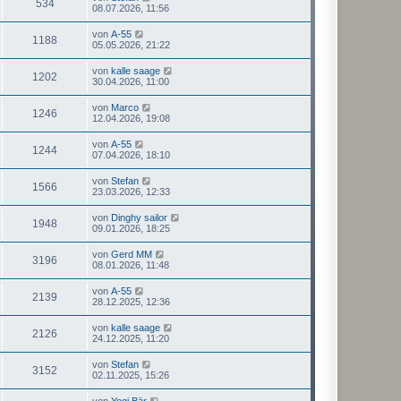
534
08.07.2026, 11:56
von
A-55
1188
05.05.2026, 21:22
von
kalle saage
1202
30.04.2026, 11:00
von
Marco
1246
12.04.2026, 19:08
von
A-55
1244
07.04.2026, 18:10
von
Stefan
1566
23.03.2026, 12:33
von
Dinghy sailor
1948
09.01.2026, 18:25
von
Gerd MM
3196
08.01.2026, 11:48
von
A-55
2139
28.12.2025, 12:36
von
kalle saage
2126
24.12.2025, 11:20
von
Stefan
3152
02.11.2025, 15:26
von
Yogi Bär