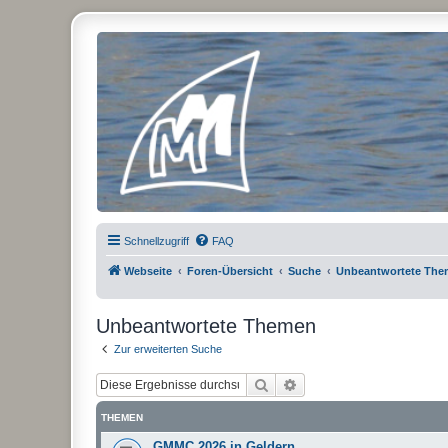
Micro Magic Forum Deutschland
Schnellzugriff
FAQ
Webseite
Foren-Übersicht
Suche
Unbeantwortete Th
Unbeantwortete Themen
Zur erweiterten Suche
Suche
Erweiterte Suche
THEMEN
GMMC 2026 in Geldern