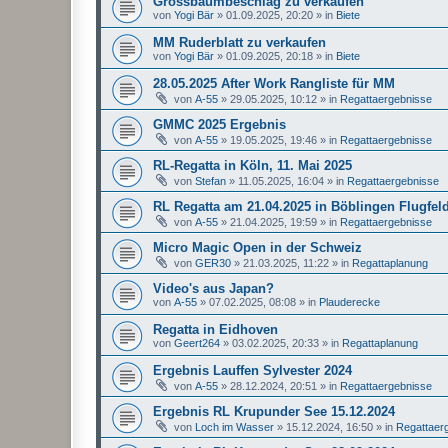
Grossbaumbeschlag zu verkaufen
von
Yogi Bär
»
01.09.2025, 20:20
» in
Biete
MM Ruderblatt zu verkaufen
von
Yogi Bär
»
01.09.2025, 20:18
» in
Biete
28.05.2025 After Work Rangliste für MM
von
A-55
»
29.05.2025, 10:12
» in
Regattaergebnisse
GMMC 2025 Ergebnis
von
A-55
»
19.05.2025, 19:46
» in
Regattaergebnisse
RL-Regatta in Köln, 11. Mai 2025
von
Stefan
»
11.05.2025, 16:04
» in
Regattaergebnisse
RL Regatta am 21.04.2025 in Böblingen Flugfel
von
A-55
»
21.04.2025, 19:59
» in
Regattaergebnisse
Micro Magic Open in der Schweiz
von
GER30
»
21.03.2025, 11:22
» in
Regattaplanung
Video's aus Japan?
von
A-55
»
07.02.2025, 08:08
» in
Plauderecke
Regatta in Eidhoven
von
Geert264
»
03.02.2025, 20:33
» in
Regattaplanung
Ergebnis Lauffen Sylvester 2024
von
A-55
»
28.12.2024, 20:51
» in
Regattaergebnisse
Ergebnis RL Krupunder See 15.12.2024
von
Loch im Wasser
»
15.12.2024, 16:50
» in
Regattaer