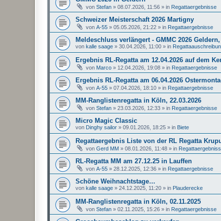
von
Stefan
»
08.07.2026, 11:56
» in
Regattaergebnisse
Schweizer Meisterschaft 2026 Martigny
von
A-55
»
05.05.2026, 21:22
» in
Regattaergebnisse
Meldeschluss verlängert - GMMC 2026 Geldern, 
von
kalle saage
»
30.04.2026, 11:00
» in
Regattaauschreibu
Ergebnis RL-Regatta am 12.04.2026 auf dem K
von
Marco
»
12.04.2026, 19:08
» in
Regattaergebnisse
Ergebnis RL-Regatta am 06.04.2026 Ostermonta
von
A-55
»
07.04.2026, 18:10
» in
Regattaergebnisse
MM-Ranglistenregatta in Köln, 22.03.2026
von
Stefan
»
23.03.2026, 12:33
» in
Regattaergebnisse
Micro Magic Classic
von
Dinghy sailor
»
09.01.2026, 18:25
» in
Biete
Regattaergebnis Liste von der RL Regatta Krup
von
Gerd MM
»
08.01.2026, 11:48
» in
Regattaergebnis
RL-Regatta MM am 27.12.25 in Lauffen
von
A-55
»
28.12.2025, 12:36
» in
Regattaergebnisse
Schöne Weihnachtstage…
von
kalle saage
»
24.12.2025, 11:20
» in
Plauderecke
MM-Ranglistenregatta in Köln, 02.11.2025
von
Stefan
»
02.11.2025, 15:26
» in
Regattaergebnisse