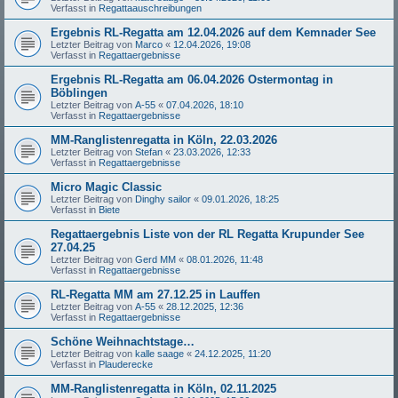
Verfasst in
Regattaauschreibungen
Ergebnis RL-Regatta am 12.04.2026 auf dem Kemnader See
Letzter Beitrag von
Marco
«
12.04.2026, 19:08
Verfasst in
Regattaergebnisse
Ergebnis RL-Regatta am 06.04.2026 Ostermontag in
Böblingen
Letzter Beitrag von
A-55
«
07.04.2026, 18:10
Verfasst in
Regattaergebnisse
MM-Ranglistenregatta in Köln, 22.03.2026
Letzter Beitrag von
Stefan
«
23.03.2026, 12:33
Verfasst in
Regattaergebnisse
Micro Magic Classic
Letzter Beitrag von
Dinghy sailor
«
09.01.2026, 18:25
Verfasst in
Biete
Regattaergebnis Liste von der RL Regatta Krupunder See
27.04.25
Letzter Beitrag von
Gerd MM
«
08.01.2026, 11:48
Verfasst in
Regattaergebnisse
RL-Regatta MM am 27.12.25 in Lauffen
Letzter Beitrag von
A-55
«
28.12.2025, 12:36
Verfasst in
Regattaergebnisse
Schöne Weihnachtstage…
Letzter Beitrag von
kalle saage
«
24.12.2025, 11:20
Verfasst in
Plauderecke
MM-Ranglistenregatta in Köln, 02.11.2025