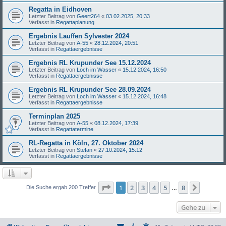
Regatta in Eidhoven
Letzter Beitrag von
Geert264
«
03.02.2025, 20:33
Verfasst in
Regattaplanung
Ergebnis Lauffen Sylvester 2024
Letzter Beitrag von
A-55
«
28.12.2024, 20:51
Verfasst in
Regattaergebnisse
Ergebnis RL Krupunder See 15.12.2024
Letzter Beitrag von
Loch im Wasser
«
15.12.2024, 16:50
Verfasst in
Regattaergebnisse
Ergebnis RL Krupunder See 28.09.2024
Letzter Beitrag von
Loch im Wasser
«
15.12.2024, 16:48
Verfasst in
Regattaergebnisse
Terminplan 2025
Letzter Beitrag von
A-55
«
08.12.2024, 17:39
Verfasst in
Regattatermine
RL-Regatta in Köln, 27. Oktober 2024
Letzter Beitrag von
Stefan
«
27.10.2024, 15:12
Verfasst in
Regattaergebnisse
Seite
1
von
8
1
2
3
4
5
8
Nächst
Die Suche ergab 200 Treffer
…
Gehe zu