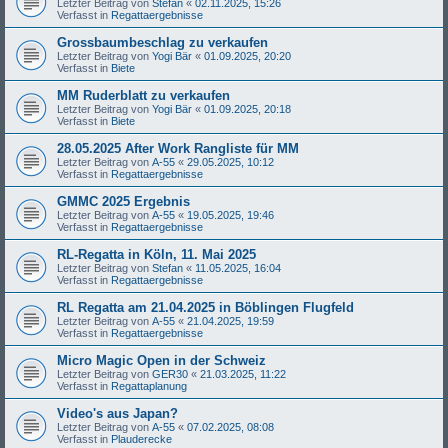
Letzter Beitrag von
Stefan
«
02.11.2025, 15:26
Verfasst in
Regattaergebnisse
Grossbaumbeschlag zu verkaufen
Letzter Beitrag von
Yogi Bär
«
01.09.2025, 20:20
Verfasst in
Biete
MM Ruderblatt zu verkaufen
Letzter Beitrag von
Yogi Bär
«
01.09.2025, 20:18
Verfasst in
Biete
28.05.2025 After Work Rangliste für MM
Letzter Beitrag von
A-55
«
29.05.2025, 10:12
Verfasst in
Regattaergebnisse
GMMC 2025 Ergebnis
Letzter Beitrag von
A-55
«
19.05.2025, 19:46
Verfasst in
Regattaergebnisse
RL-Regatta in Köln, 11. Mai 2025
Letzter Beitrag von
Stefan
«
11.05.2025, 16:04
Verfasst in
Regattaergebnisse
RL Regatta am 21.04.2025 in Böblingen Flugfeld
Letzter Beitrag von
A-55
«
21.04.2025, 19:59
Verfasst in
Regattaergebnisse
Micro Magic Open in der Schweiz
Letzter Beitrag von
GER30
«
21.03.2025, 11:22
Verfasst in
Regattaplanung
Video's aus Japan?
Letzter Beitrag von
A-55
«
07.02.2025, 08:08
Verfasst in
Plauderecke