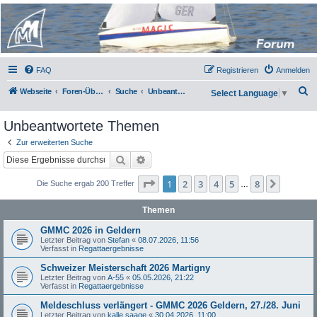
Micro Magic Forum
Deutschland
FAQ
Registrieren
Anmelden
S
Webseite
Foren-Übersicht
Suche
Unbeantwortete Themen
Select Language
▼
u
Unbeantwortete Themen
c
h
Zur erweiterten Suche
Suche
Erweiterte Suche
e
Seite
1
von
8
1
2
3
4
5
8
Nächst
Die Suche ergab 200 Treffer
…
Themen
GMMC 2026 in Geldern
Letzter Beitrag von
Stefan
«
08.07.2026, 11:56
Verfasst in
Regattaergebnisse
Schweizer Meisterschaft 2026 Martigny
Letzter Beitrag von
A-55
«
05.05.2026, 21:22
Verfasst in
Regattaergebnisse
Meldeschluss verlängert - GMMC 2026 Geldern, 27./28. Juni
Letzter Beitrag von
kalle saage
«
30.04.2026, 11:00