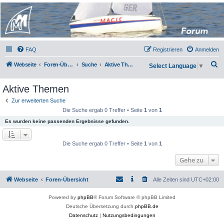
Micro Magic Forum
Deutschland
FAQ
Registrieren
Anmelden
S
Webseite
Foren-Übersicht
Suche
Aktive Themen
Select Language
▼
u
Aktive Themen
c
h
Zur erweiterten Suche
Die Suche ergab 0 Treffer • Seite
1
von
1
e
Es wurden keine passenden Ergebnisse gefunden.
Die Suche ergab 0 Treffer • Seite
1
von
1
Gehe zu
Webseite
Foren-Übersicht
Alle Zeiten sind
UTC+02:00
Powered by
phpBB
® Forum Software © phpBB Limited
Deutsche Übersetzung durch
phpBB.de
Datenschutz
|
Nutzungsbedingungen