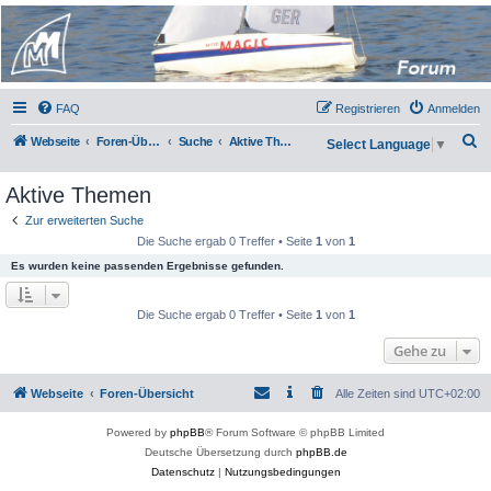
Micro Magic Forum
Deutschland
FAQ
Registrieren
Anmelden
S
Webseite
Foren-Übersicht
Suche
Aktive Themen
Select Language
▼
u
Aktive Themen
c
h
Zur erweiterten Suche
Die Suche ergab 0 Treffer • Seite
1
von
1
e
Es wurden keine passenden Ergebnisse gefunden.
Die Suche ergab 0 Treffer • Seite
1
von
1
Gehe zu
Webseite
Foren-Übersicht
Alle Zeiten sind
UTC+02:00
Powered by
phpBB
® Forum Software © phpBB Limited
Deutsche Übersetzung durch
phpBB.de
Datenschutz
|
Nutzungsbedingungen