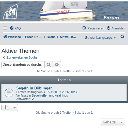
Micro Magic Forum
Deutschland
FAQ
Registrieren
Anmelden
S
Webseite
Foren-Übersicht
Suche
Aktive Themen
Select Language
▼
u
Aktive Themen
c
h
Zur erweiterten Suche
Suche
Erweiterte Suche
e
Die Suche ergab 1 Treffer • Seite
1
von
1
Themen
Segeln in Böblingen
Letzter Beitrag von
A-55
«
30.07.2026, 10:30
Verfasst in
Segeltreffen und -trainings
Antworten:
2
Die Suche ergab 1 Treffer • Seite
1
von
1
Gehe zu