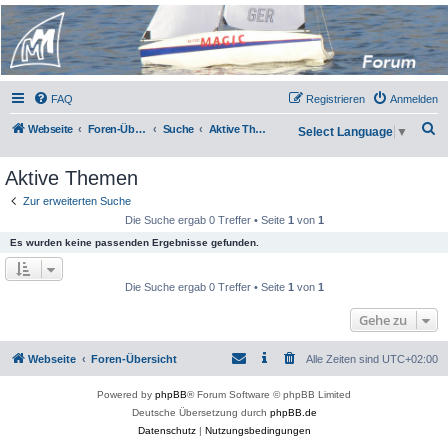
Micro Magic Forum
Deutschland
FAQ
Registrieren
Anmelden
S
Webseite
Foren-Übersicht
Suche
Aktive Themen
Select Language
▼
u
Aktive Themen
c
h
Zur erweiterten Suche
Die Suche ergab 0 Treffer • Seite
1
von
1
e
Es wurden keine passenden Ergebnisse gefunden.
Die Suche ergab 0 Treffer • Seite
1
von
1
Gehe zu
Webseite
Foren-Übersicht
Alle Zeiten sind
UTC+02:00
Powered by
phpBB
® Forum Software © phpBB Limited
Deutsche Übersetzung durch
phpBB.de
Datenschutz
|
Nutzungsbedingungen