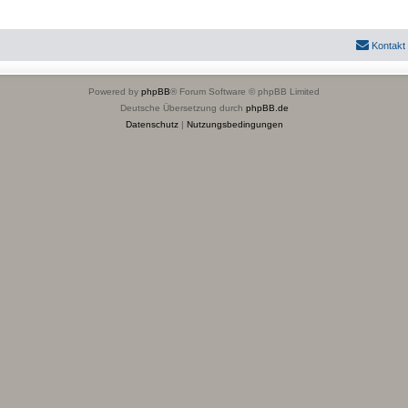
Kontakt
Powered by
phpBB
® Forum Software © phpBB Limited
Deutsche Übersetzung durch
phpBB.de
Datenschutz
|
Nutzungsbedingungen