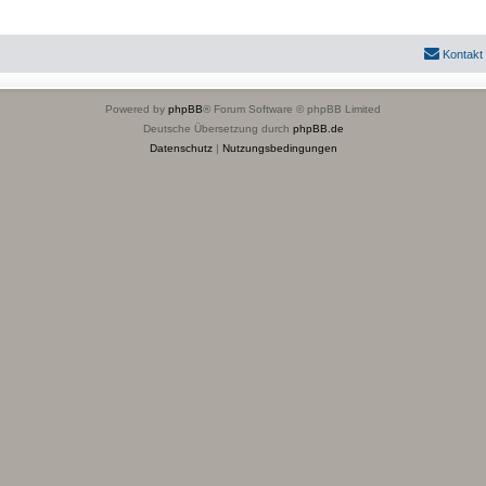
Kontakt
Powered by
phpBB
® Forum Software © phpBB Limited
Deutsche Übersetzung durch
phpBB.de
Datenschutz
|
Nutzungsbedingungen