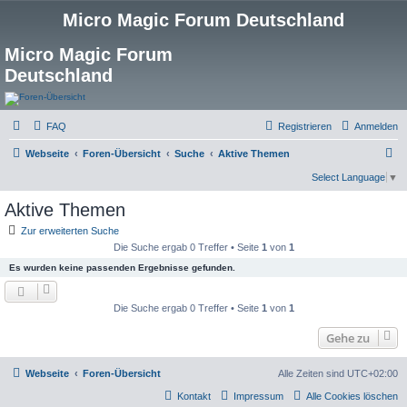
Micro Magic Forum Deutschland
Micro Magic Forum
Deutschland
FAQ
Registrieren
Anmelden
S
Webseite
Foren-Übersicht
Suche
Aktive Themen
u
Select Language
▼
c
Aktive Themen
h
Zur erweiterten Suche
e
Die Suche ergab 0 Treffer • Seite
1
von
1
Es wurden keine passenden Ergebnisse gefunden.
Die Suche ergab 0 Treffer • Seite
1
von
1
Gehe zu
Webseite
Foren-Übersicht
Alle Zeiten sind
UTC+02:00
Kontakt
Impressum
Alle Cookies löschen