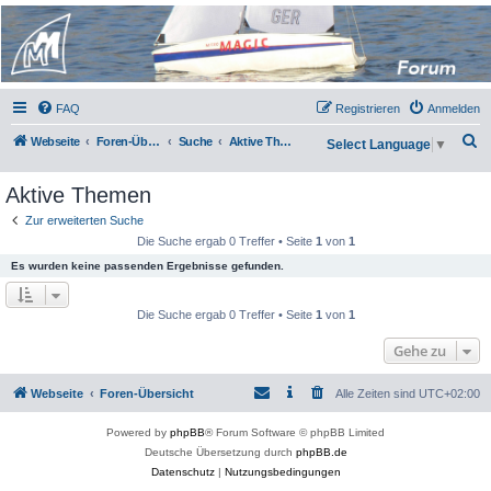
Micro Magic Forum
Deutschland
FAQ
Registrieren
Anmelden
S
Webseite
Foren-Übersicht
Suche
Aktive Themen
Select Language
▼
u
Aktive Themen
c
h
Zur erweiterten Suche
Die Suche ergab 0 Treffer • Seite
1
von
1
e
Es wurden keine passenden Ergebnisse gefunden.
Die Suche ergab 0 Treffer • Seite
1
von
1
Gehe zu
Webseite
Foren-Übersicht
Alle Zeiten sind
UTC+02:00
Powered by
phpBB
® Forum Software © phpBB Limited
Deutsche Übersetzung durch
phpBB.de
Datenschutz
|
Nutzungsbedingungen