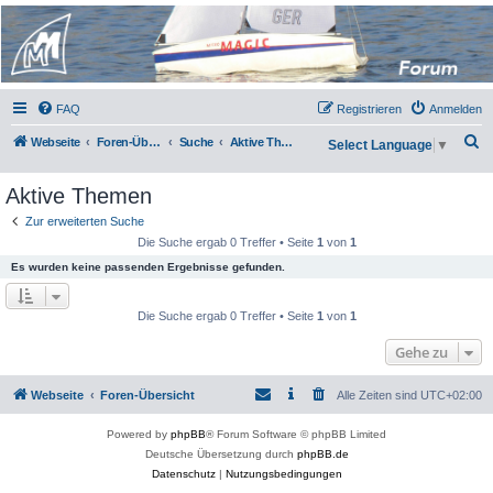
Micro Magic Forum
Deutschland
FAQ
Registrieren
Anmelden
S
Webseite
Foren-Übersicht
Suche
Aktive Themen
Select Language
▼
u
Aktive Themen
c
h
Zur erweiterten Suche
Die Suche ergab 0 Treffer • Seite
1
von
1
e
Es wurden keine passenden Ergebnisse gefunden.
Die Suche ergab 0 Treffer • Seite
1
von
1
Gehe zu
Webseite
Foren-Übersicht
Alle Zeiten sind
UTC+02:00
Powered by
phpBB
® Forum Software © phpBB Limited
Deutsche Übersetzung durch
phpBB.de
Datenschutz
|
Nutzungsbedingungen