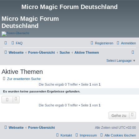
Micro Magic Forum Deutschland
Micro Magic Forum
Deutschland
FAQ
Registrieren
Anmelden
S
Webseite
Foren-Übersicht
Suche
Aktive Themen
u
Select Language
▼
c
Aktive Themen
h
Zur erweiterten Suche
e
Die Suche ergab 0 Treffer • Seite
1
von
1
Es wurden keine passenden Ergebnisse gefunden.
Die Suche ergab 0 Treffer • Seite
1
von
1
Gehe zu
Webseite
Foren-Übersicht
Alle Zeiten sind
UTC+02:00
Kontakt
Impressum
Alle Cookies löschen