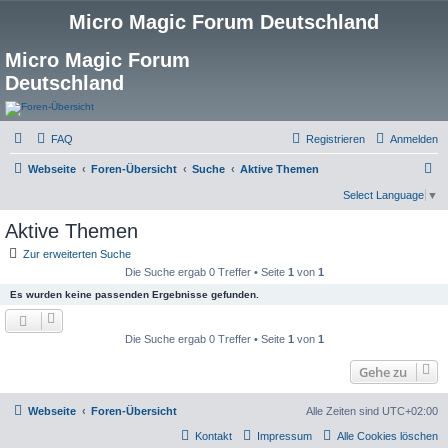
Micro Magic Forum Deutschland
Micro Magic Forum
Deutschland
FAQ
Registrieren
Anmelden
S
Webseite
Foren-Übersicht
Suche
Aktive Themen
u
Select Language
▼
c
Aktive Themen
h
Zur erweiterten Suche
e
Die Suche ergab 0 Treffer • Seite
1
von
1
Es wurden keine passenden Ergebnisse gefunden.
Die Suche ergab 0 Treffer • Seite
1
von
1
Gehe zu
Webseite
Foren-Übersicht
Alle Zeiten sind
UTC+02:00
Kontakt
Impressum
Alle Cookies löschen