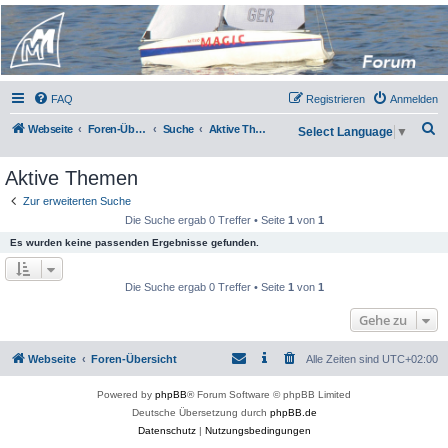
Micro Magic Forum
Deutschland
FAQ
Registrieren
Anmelden
S
Webseite
Foren-Übersicht
Suche
Aktive Themen
Select Language
▼
u
Aktive Themen
c
h
Zur erweiterten Suche
Die Suche ergab 0 Treffer • Seite
1
von
1
e
Es wurden keine passenden Ergebnisse gefunden.
Die Suche ergab 0 Treffer • Seite
1
von
1
Gehe zu
Webseite
Foren-Übersicht
Alle Zeiten sind
UTC+02:00
Powered by
phpBB
® Forum Software © phpBB Limited
Deutsche Übersetzung durch
phpBB.de
Datenschutz
|
Nutzungsbedingungen