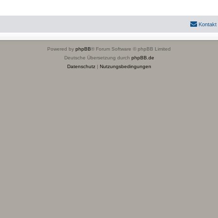
Kontakt
Powered by
phpBB
® Forum Software © phpBB Limited
Deutsche Übersetzung durch
phpBB.de
Datenschutz
|
Nutzungsbedingungen