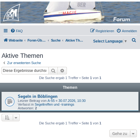
Micro Magic Forum
Deutschland
FAQ
Registrieren
Anmelden
S
Webseite
Foren-Übersicht
Suche
Aktive Themen
Select Language
▼
u
Aktive Themen
c
h
Zur erweiterten Suche
Suche
Erweiterte Suche
e
Die Suche ergab 1 Treffer • Seite
1
von
1
Themen
Segeln in Böblingen
Letzter Beitrag von
A-55
«
30.07.2026, 10:30
Verfasst in
Segeltreffen und -trainings
Antworten:
2
Die Suche ergab 1 Treffer • Seite
1
von
1
Gehe zu