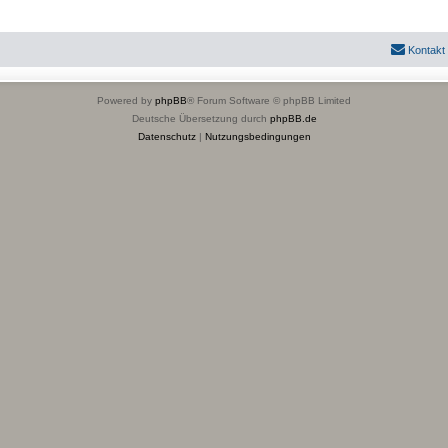
Kontakt
Powered by
phpBB
® Forum Software © phpBB Limited
Deutsche Übersetzung durch
phpBB.de
Datenschutz
|
Nutzungsbedingungen