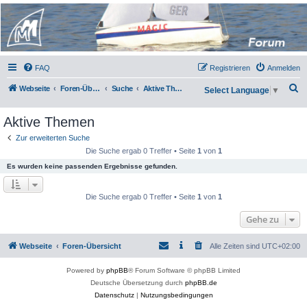
Micro Magic Forum
Deutschland
FAQ
Registrieren
Anmelden
S
Webseite
Foren-Übersicht
Suche
Aktive Themen
Select Language
▼
u
Aktive Themen
c
h
Zur erweiterten Suche
Die Suche ergab 0 Treffer • Seite
1
von
1
e
Es wurden keine passenden Ergebnisse gefunden.
Die Suche ergab 0 Treffer • Seite
1
von
1
Gehe zu
Webseite
Foren-Übersicht
Alle Zeiten sind
UTC+02:00
Powered by
phpBB
® Forum Software © phpBB Limited
Deutsche Übersetzung durch
phpBB.de
Datenschutz
|
Nutzungsbedingungen