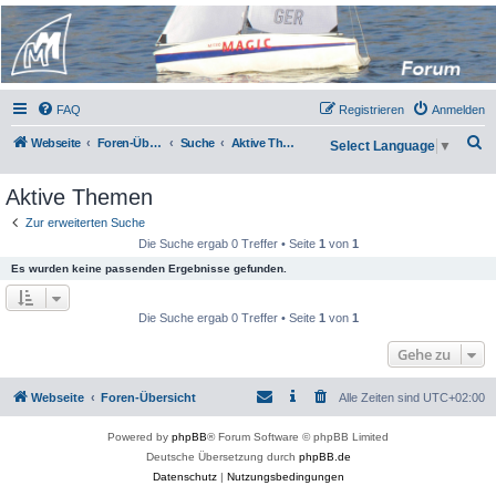
Micro Magic Forum
Deutschland
FAQ
Registrieren
Anmelden
S
Webseite
Foren-Übersicht
Suche
Aktive Themen
Select Language
▼
u
Aktive Themen
c
h
Zur erweiterten Suche
Die Suche ergab 0 Treffer • Seite
1
von
1
e
Es wurden keine passenden Ergebnisse gefunden.
Die Suche ergab 0 Treffer • Seite
1
von
1
Gehe zu
Webseite
Foren-Übersicht
Alle Zeiten sind
UTC+02:00
Powered by
phpBB
® Forum Software © phpBB Limited
Deutsche Übersetzung durch
phpBB.de
Datenschutz
|
Nutzungsbedingungen