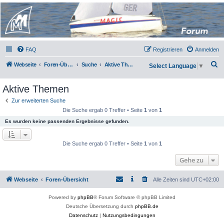
Micro Magic Forum
Deutschland
FAQ
Registrieren
Anmelden
S
Webseite
Foren-Übersicht
Suche
Aktive Themen
Select Language
▼
u
Aktive Themen
c
h
Zur erweiterten Suche
Die Suche ergab 0 Treffer • Seite
1
von
1
e
Es wurden keine passenden Ergebnisse gefunden.
Die Suche ergab 0 Treffer • Seite
1
von
1
Gehe zu
Webseite
Foren-Übersicht
Alle Zeiten sind
UTC+02:00
Powered by
phpBB
® Forum Software © phpBB Limited
Deutsche Übersetzung durch
phpBB.de
Datenschutz
|
Nutzungsbedingungen