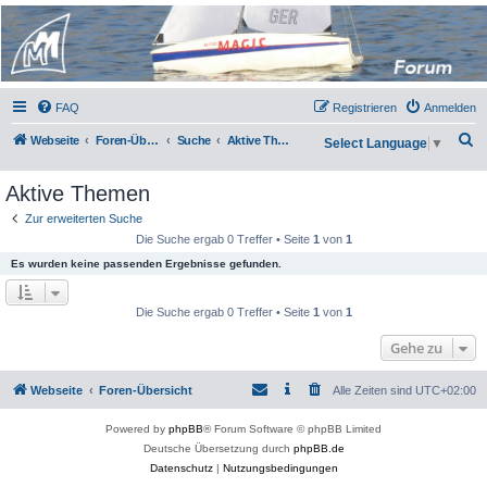
Micro Magic Forum
Deutschland
FAQ
Registrieren
Anmelden
S
Webseite
Foren-Übersicht
Suche
Aktive Themen
Select Language
▼
u
Aktive Themen
c
h
Zur erweiterten Suche
Die Suche ergab 0 Treffer • Seite
1
von
1
e
Es wurden keine passenden Ergebnisse gefunden.
Die Suche ergab 0 Treffer • Seite
1
von
1
Gehe zu
Webseite
Foren-Übersicht
Alle Zeiten sind
UTC+02:00
Powered by
phpBB
® Forum Software © phpBB Limited
Deutsche Übersetzung durch
phpBB.de
Datenschutz
|
Nutzungsbedingungen