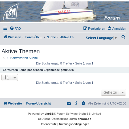
Micro Magic Forum
Deutschland
FAQ
Registrieren
Anmelden
S
Webseite
Foren-Übersicht
Suche
Aktive Themen
Select Language
▼
u
Aktive Themen
c
h
Zur erweiterten Suche
Die Suche ergab 0 Treffer • Seite
1
von
1
e
Es wurden keine passenden Ergebnisse gefunden.
Die Suche ergab 0 Treffer • Seite
1
von
1
Gehe zu
Webseite
Foren-Übersicht
Alle Zeiten sind
UTC+02:00
Powered by
phpBB
® Forum Software © phpBB Limited
Deutsche Übersetzung durch
phpBB.de
Datenschutz
|
Nutzungsbedingungen