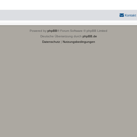
Kontakt
Powered by
phpBB
® Forum Software © phpBB Limited
Deutsche Übersetzung durch
phpBB.de
Datenschutz
|
Nutzungsbedingungen