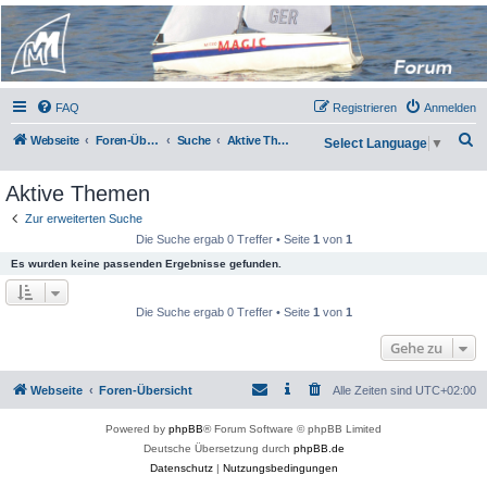
Micro Magic Forum
Deutschland
FAQ
Registrieren
Anmelden
S
Webseite
Foren-Übersicht
Suche
Aktive Themen
Select Language
▼
u
Aktive Themen
c
h
Zur erweiterten Suche
Die Suche ergab 0 Treffer • Seite
1
von
1
e
Es wurden keine passenden Ergebnisse gefunden.
Die Suche ergab 0 Treffer • Seite
1
von
1
Gehe zu
Webseite
Foren-Übersicht
Alle Zeiten sind
UTC+02:00
Powered by
phpBB
® Forum Software © phpBB Limited
Deutsche Übersetzung durch
phpBB.de
Datenschutz
|
Nutzungsbedingungen